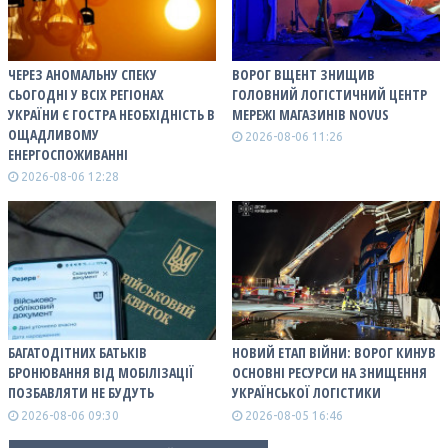
ЧЕРЕЗ АНОМАЛЬНУ СПЕКУ
ВОРОГ ВЩЕНТ ЗНИЩИВ
СЬОГОДНІ У ВСІХ РЕГІОНАХ
ГОЛОВНИЙ ЛОГІСТИЧНИЙ ЦЕНТР
УКРАЇНИ Є ГОСТРА НЕОБХІДНІСТЬ В
МЕРЕЖІ МАГАЗИНІВ NOVUS
ОЩАДЛИВОМУ
2026-08-06 11:26
ЕНЕРГОСПОЖИВАННІ
2026-08-06 12:28
БАГАТОДІТНИХ БАТЬКІВ
НОВИЙ ЕТАП ВІЙНИ: ВОРОГ КИНУВ
БРОНЮВАННЯ ВІД МОБІЛІЗАЦІЇ
ОСНОВНІ РЕСУРСИ НА ЗНИЩЕННЯ
ПОЗБАВЛЯТИ НЕ БУДУТЬ
УКРАЇНСЬКОЇ ЛОГІСТИКИ
2026-08-06 09:30
2026-08-05 16:46