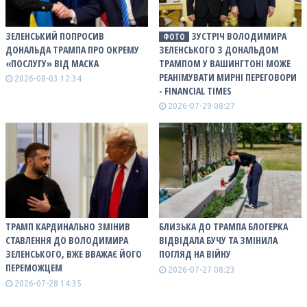
ЗЕЛЕНСЬКИЙ ПОПРОСИВ
ЗУСТРІЧ ВОЛОДИМИРА
ФОТО
ДОНАЛЬДА ТРАМПА ПРО ОКРЕМУ
ЗЕЛЕНСЬКОГО З ДОНАЛЬДОМ
«ПОСЛУГУ» ВІД МАСКА
ТРАМПОМ У ВАШИНГТОНІ МОЖЕ
РЕАНІМУВАТИ МИРНІ ПЕРЕГОВОРИ
2026-08-03 12:34
- FINANCIAL TIMES
2026-07-29 08:27
ТРАМП КАРДИНАЛЬНО ЗМІНИВ
БЛИЗЬКА ДО ТРАМПА БЛОГЕРКА
СТАВЛЕННЯ ДО ВОЛОДИМИРА
ВІДВІДАЛА БУЧУ ТА ЗМІНИЛА
ЗЕЛЕНСЬКОГО, ВЖЕ ВВАЖАЄ ЙОГО
ПОГЛЯД НА ВІЙНУ
ПЕРЕМОЖЦЕМ
2026-07-27 08:23
2026-07-28 14:35