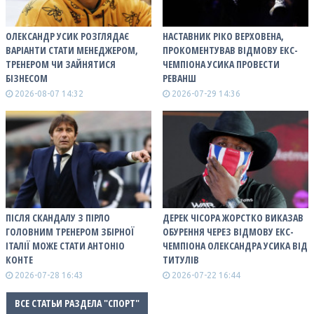
ОЛЕКСАНДР УСИК РОЗГЛЯДАЄ
НАСТАВНИК РІКО ВЕРХОВЕНА,
ВАРІАНТИ СТАТИ МЕНЕДЖЕРОМ,
ПРОКОМЕНТУВАВ ВІДМОВУ ЕКС-
ТРЕНЕРОМ ЧИ ЗАЙНЯТИСЯ
ЧЕМПІОНА УСИКА ПРОВЕСТИ
БІЗНЕСОМ
РЕВАНШ
2026-08-07 14:32
2026-07-29 14:36
ПІСЛЯ СКАНДАЛУ З ПІРЛО
ДЕРЕК ЧІСОРА ЖОРСТКО ВИКАЗАВ
ГОЛОВНИМ ТРЕНЕРОМ ЗБІРНОЇ
ОБУРЕННЯ ЧЕРЕЗ ВІДМОВУ ЕКС-
ІТАЛІЇ МОЖЕ СТАТИ АНТОНІО
ЧЕМПІОНА ОЛЕКСАНДРА УСИКА ВІД
КОНТЕ
ТИТУЛІВ
2026-07-28 16:43
2026-07-22 16:44
ВСЕ СТАТЬИ РАЗДЕЛА "СПОРТ"