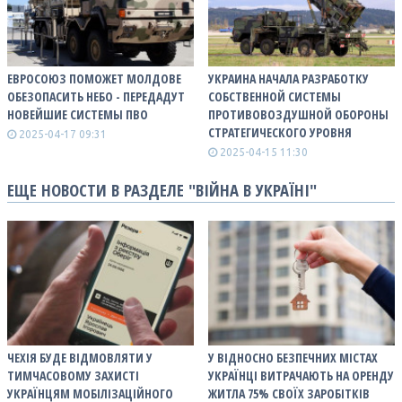
ЕВРОСОЮЗ ПОМОЖЕТ МОЛДОВЕ
УКРАИНА НАЧАЛА РАЗРАБОТКУ
ОБЕЗОПАСИТЬ НЕБО - ПЕРЕДАДУТ
СОБСТВЕННОЙ СИСТЕМЫ
НОВЕЙШИЕ СИСТЕМЫ ПВО
ПРОТИВОВОЗДУШНОЙ ОБОРОНЫ
СТРАТЕГИЧЕСКОГО УРОВНЯ
2025-04-17 09:31
2025-04-15 11:30
ЕЩЕ НОВОСТИ В РАЗДЕЛЕ "ВІЙНА В УКРАЇНІ"
ЧЕХІЯ БУДЕ ВІДМОВЛЯТИ У
У ВІДНОСНО БЕЗПЕЧНИХ МІСТАХ
ТИМЧАСОВОМУ ЗАХИСТІ
УКРАЇНЦІ ВИТРАЧАЮТЬ НА ОРЕНДУ
УКРАЇНЦЯМ МОБІЛІЗАЦІЙНОГО
ЖИТЛА 75% СВОЇХ ЗАРОБІТКІВ