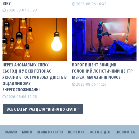
ВІКУ
2026-08-06 16:45
2026-08-07 09:29
ЧЕРЕЗ АНОМАЛЬНУ СПЕКУ
ВОРОГ ВЩЕНТ ЗНИЩИВ
СЬОГОДНІ У ВСІХ РЕГІОНАХ
ГОЛОВНИЙ ЛОГІСТИЧНИЙ ЦЕНТР
УКРАЇНИ Є ГОСТРА НЕОБХІДНІСТЬ В
МЕРЕЖІ МАГАЗИНІВ NOVUS
ОЩАДЛИВОМУ
2026-08-06 11:26
ЕНЕРГОСПОЖИВАННІ
2026-08-06 12:28
ВСЕ СТАТЬИ РАЗДЕЛА "ВІЙНА В УКРАЇНІ"
НАЧАЛО
БЛОГИ
ВІЙНА В УКРАЇНІ
ПОЛІТИКА
ФОТО-ВІДЕО
ЕКОНОМІКА