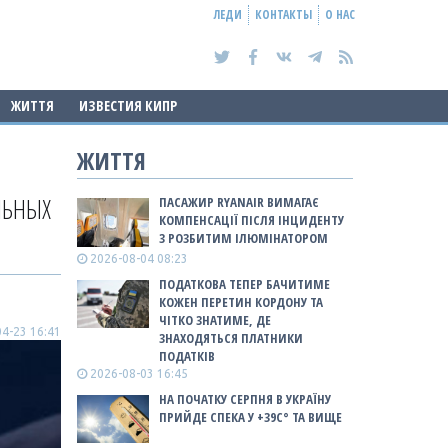
ЛЕДИ
КОНТАКТЫ
О НАС
ЖИТТЯ
ИЗВЕСТИЯ КИПР
ЖИТТЯ
ЛЬНЫХ
ПАСАЖИР RYANAIR ВИМАГАЄ
КОМПЕНСАЦІЇ ПІСЛЯ ІНЦИДЕНТУ
З РОЗБИТИМ ІЛЮМІНАТОРОМ
2026-08-04 08:23
ПОДАТКОВА ТЕПЕР БАЧИТИМЕ
КОЖЕН ПЕРЕТИН КОРДОНУ ТА
ЧІТКО ЗНАТИМЕ, ДЕ
4-23 16:41
ЗНАХОДЯТЬСЯ ПЛАТНИКИ
ПОДАТКІВ
2026-08-03 16:45
НА ПОЧАТКУ СЕРПНЯ В УКРАЇНУ
ПРИЙДЕ СПЕКА У +39С° ТА ВИЩЕ