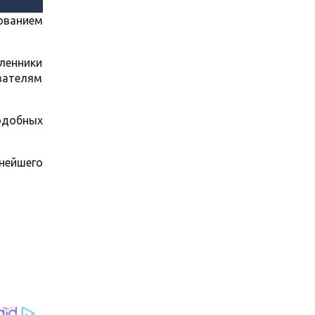
ованием
шленники
вателям
одобных
нейшего