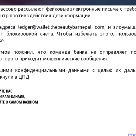
ссово рассылают фейковые электронные письма с треб
ентр противодействия дезинформации.
реса ledger@wallet.thebeautybarnepal. com, и злоумы
т блокировкой счета. Чтобы избежать этого, пользо
е.
умов пояснил, что команда банка не отправляет п
 которого приходят мошеннические сообщения.
ашими конфиденциальными данными с целью их даль
ркнули в ЦПД.