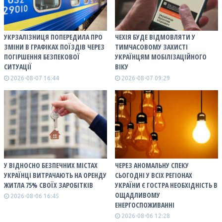
УКРЗАЛІЗНИЦЯ ПОПЕРЕДИЛА ПРО
ЧЕХІЯ БУДЕ ВІДМОВЛЯТИ У
ЗМІНИ В ГРАФІКАХ ПОЇЗДІВ ЧЕРЕЗ
ТИМЧАСОВОМУ ЗАХИСТІ
ПОГІРШЕННЯ БЕЗПЕКОВОЇ
УКРАЇНЦЯМ МОБІЛІЗАЦІЙНОГО
СИТУАЦІЇ
ВІКУ
2026-08-07 16:44
2026-08-07 09:29
У ВІДНОСНО БЕЗПЕЧНИХ МІСТАХ
ЧЕРЕЗ АНОМАЛЬНУ СПЕКУ
УКРАЇНЦІ ВИТРАЧАЮТЬ НА ОРЕНДУ
СЬОГОДНІ У ВСІХ РЕГІОНАХ
ЖИТЛА 75% СВОЇХ ЗАРОБІТКІВ
УКРАЇНИ Є ГОСТРА НЕОБХІДНІСТЬ В
ОЩАДЛИВОМУ
2026-08-06 16:45
ЕНЕРГОСПОЖИВАННІ
2026-08-06 12:28