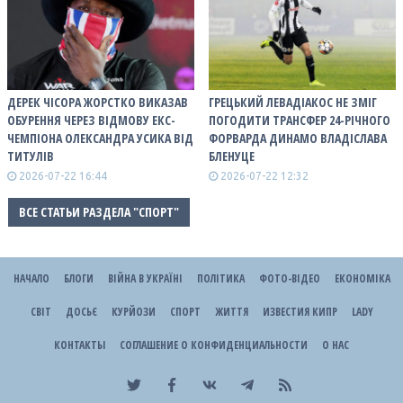
ДЕРЕК ЧІСОРА ЖОРСТКО ВИКАЗАВ
ГРЕЦЬКИЙ ЛЕВАДІАКОС НЕ ЗМІГ
ОБУРЕННЯ ЧЕРЕЗ ВІДМОВУ ЕКС-
ПОГОДИТИ ТРАНСФЕР 24-РІЧНОГО
ЧЕМПІОНА ОЛЕКСАНДРА УСИКА ВІД
ФОРВАРДА ДИНАМО ВЛАДІСЛАВА
ТИТУЛІВ
БЛЕНУЦЕ
2026-07-22 16:44
2026-07-22 12:32
ВСЕ СТАТЬИ РАЗДЕЛА "СПОРТ"
НАЧАЛО
БЛОГИ
ВІЙНА В УКРАЇНІ
ПОЛІТИКА
ФОТО-ВІДЕО
ЕКОНОМІКА
СВІТ
ДОСЬЄ
КУРЙОЗИ
СПОРТ
ЖИТТЯ
ИЗВЕСТИЯ КИПР
LADY
КОНТАКТЫ
СОГЛАШЕНИЕ О КОНФИДЕНЦИАЛЬНОСТИ
О НАС