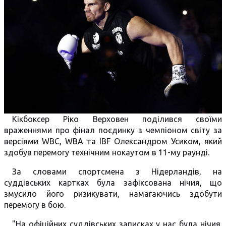
Кікбоксер Ріко Верховен поділився своїми
враженнями про фінал поєдинку з чемпіоном світу за
версіями WBC, WBA та IBF Олександром Усиком, який
здобув перемогу технічним нокаутом в 11-му раунді.
За словами спортсмена з Нідерландів, на
суддівських картках була зафіксована нічия, що
змусило його ризикувати, намагаючись здобути
перемогу в бою.
"На офіційних суддівських записках у нас була нічия.