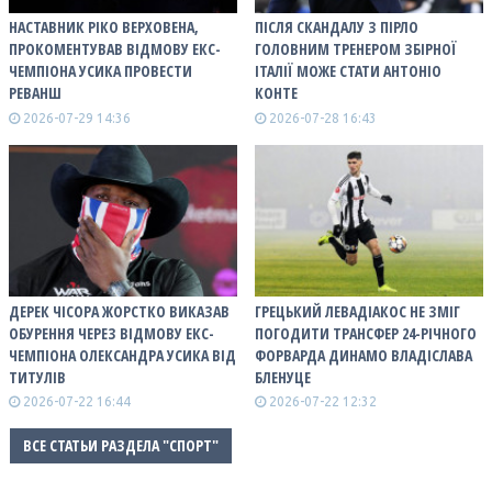
НАСТАВНИК РІКО ВЕРХОВЕНА,
ПІСЛЯ СКАНДАЛУ З ПІРЛО
ПРОКОМЕНТУВАВ ВІДМОВУ ЕКС-
ГОЛОВНИМ ТРЕНЕРОМ ЗБІРНОЇ
ЧЕМПІОНА УСИКА ПРОВЕСТИ
ІТАЛІЇ МОЖЕ СТАТИ АНТОНІО
РЕВАНШ
КОНТЕ
2026-07-29 14:36
2026-07-28 16:43
ДЕРЕК ЧІСОРА ЖОРСТКО ВИКАЗАВ
ГРЕЦЬКИЙ ЛЕВАДІАКОС НЕ ЗМІГ
ОБУРЕННЯ ЧЕРЕЗ ВІДМОВУ ЕКС-
ПОГОДИТИ ТРАНСФЕР 24-РІЧНОГО
ЧЕМПІОНА ОЛЕКСАНДРА УСИКА ВІД
ФОРВАРДА ДИНАМО ВЛАДІСЛАВА
ТИТУЛІВ
БЛЕНУЦЕ
2026-07-22 16:44
2026-07-22 12:32
ВСЕ СТАТЬИ РАЗДЕЛА "СПОРТ"