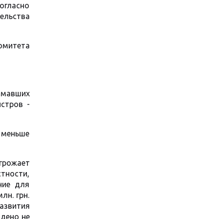
огласно
ельства
омитета
имавших
стров -
е меньше
грожает
тности,
ние для
лн. грн.
азвития
адено не