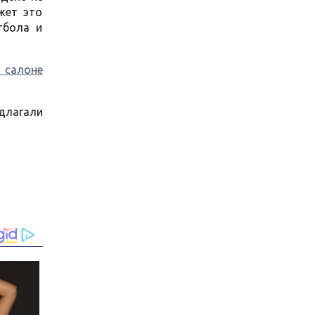
жет это
тбола и
 салоне
длагали