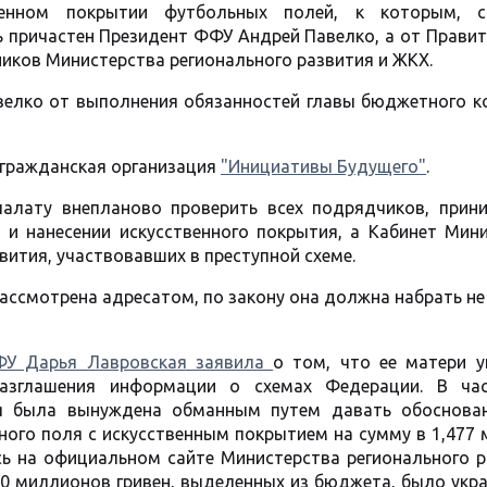
венном покрытии футбольных полей, к которым, с
 причастен Президент ФФУ Андрей Павелко, а от Правит
ников Министерства регионального развития и ЖКХ.
велко от выполнения обязанностей главы бюджетного к
гражданская организация
"Инициативы Будущего"
.
палату внепланово проверить всех подрядчиков, прин
 и нанесении искусственного покрытия, а Кабинет Мини
ития, участвовавших в преступной схеме.
ассмотрена адресатом, по закону она должна набрать н
ФУ Дарья Лавровская заявила
о том, что ее матери у
азглашения информации о схемах Федерации. В час
ая была вынуждена обманным путем давать обоснова
го поля с искусственным покрытием на сумму в 1,477 м
сь на официальном сайте Министерства регионального р
540 миллионов гривен, выделенных из бюджета, было укр