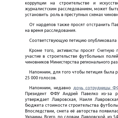
коррупции на строительстве и искусст
журналистским расследованием, может быть
установить роль в преступных схемах чинов
От нардепов также просят отстранить Па
на время расследования.
Соответствующую петицию опубликовала 
Кроме того, активисты просят Счетную 
участие в строительстве футбольных полей
чиновников Министерства регионального разв
Напомним, для того чтобы петиция была р
25 000 голосов.
Напомним, недавно
дочь сотрудницы Ф
Президент ФФУ Андрей Павелко из-за р
утверждает Лавровская, Наиля Лавровск
бюджета стоимости строительства футбольно
Впоследствии, смета её авторства появила
Украины. Всего, по словам Лавровской, из 