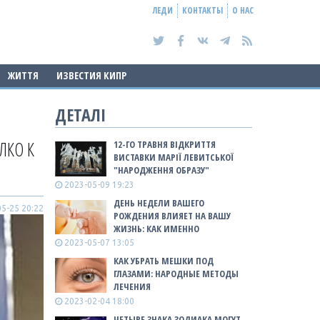
ЛЕДИ
КОНТАКТЫ
О НАС
ЖИТТЯ
ИЗВЕСТИЯ КИПР
ДЕТАЛІ
ЛКО К
12-ГО ТРАВНЯ ВІДКРИТТЯ
ВИСТАВКИ МАРІЇ ЛЕВИТСЬКОЇ
"НАРОДЖЕННЯ ОБРАЗУ"
2023-05-09 19:23
ДЕНЬ НЕДЕЛИ ВАШЕГО
5-25 20:22
РОЖДЕНИЯ ВЛИЯЕТ НА ВАШУ
ЖИЗНЬ: КАК ИМЕННО
2023-05-07 13:05
КАК УБРАТЬ МЕШКИ ПОД
ГЛАЗАМИ: НАРОДНЫЕ МЕТОДЫ
ЛЕЧЕНИЯ
2023-02-04 18:00
ЧЕТЫРЕ ЗНАКА ЗОДИАКА МОГУТ