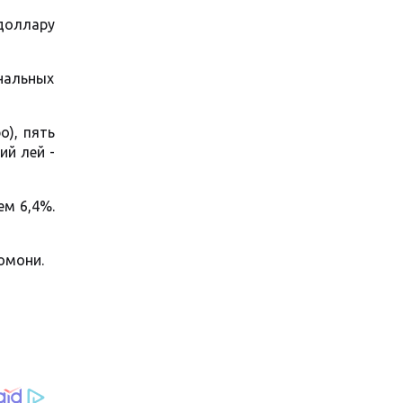
 доллару
нальных
о), пять
ий лей -
ем 6,4%.
омони.