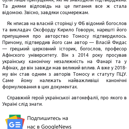
Та днями відповідь на це питання все ж стала
відомою. Звісно, завдяки соцмережам.
Як нписав на власній сторінці у ФБ відомий богослов
та викладач Оксфорду Кирило Говорун, нарешті його
припущення про авторство Томосу підтвердилось.
Причому, підтвердив його сам автор — Власій Фидас
— грецький церковний історик, богослов, професор
Афінского університету. Він з 2014 року просував
українську канонічну незалежність на Фанарі та у
Афінах, де він завжди мав великий вплив. А вже у 2018-
му він став одним з авторів Томосу и статуту ПЦУ.
Саме йому належать найважливіші канонічні
формулювання в цих документах.
Справжній герой української автокефалії, про якого в
Україні слід знати.