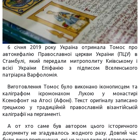
6 січня 2019 року Україна отримала Томос про
автокефалію Православної церкви України (ПЦУ) в
Стамбулі, який передали митрополиту Київському і
всієї України Епіфанію з підписом Вселенського
патріарха Варфоломія.
Виготовлення Томос було виконано іконописцем та
каліграфом ієромонахом Лукою у монастирі
Ксенофонт на Атосі (Афоні). Текст оригіналу записано
грецькою у традиційній православній візантійській
каліграфії на пергаменті.
А от хто саме був автором цього історичного
документу не згадувалось жодного разу. Довгий час
були лише припущення, які не знаходили підтверджень.