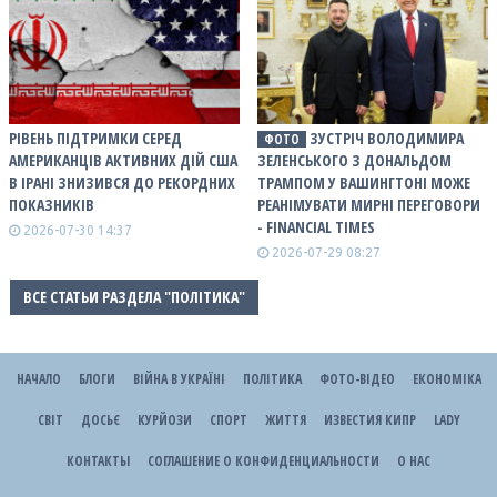
РІВЕНЬ ПІДТРИМКИ СЕРЕД
ЗУСТРІЧ ВОЛОДИМИРА
ФОТО
АМЕРИКАНЦІВ АКТИВНИХ ДІЙ США
ЗЕЛЕНСЬКОГО З ДОНАЛЬДОМ
В ІРАНІ ЗНИЗИВСЯ ДО РЕКОРДНИХ
ТРАМПОМ У ВАШИНГТОНІ МОЖЕ
ПОКАЗНИКІВ
РЕАНІМУВАТИ МИРНІ ПЕРЕГОВОРИ
- FINANCIAL TIMES
2026-07-30 14:37
2026-07-29 08:27
ВСЕ СТАТЬИ РАЗДЕЛА "ПОЛІТИКА"
НАЧАЛО
БЛОГИ
ВІЙНА В УКРАЇНІ
ПОЛІТИКА
ФОТО-ВІДЕО
ЕКОНОМІКА
СВІТ
ДОСЬЄ
КУРЙОЗИ
СПОРТ
ЖИТТЯ
ИЗВЕСТИЯ КИПР
LADY
КОНТАКТЫ
СОГЛАШЕНИЕ О КОНФИДЕНЦИАЛЬНОСТИ
О НАС