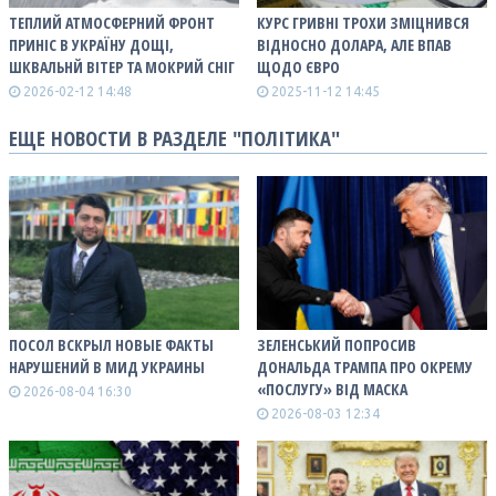
ТЕПЛИЙ АТМОСФЕРНИЙ ФРОНТ
КУРС ГРИВНІ ТРОХИ ЗМІЦНИВСЯ
ПРИНІС В УКРАЇНУ ДОЩІ,
ВІДНОСНО ДОЛАРА, АЛЕ ВПАВ
ШКВАЛЬНЙ ВІТЕР ТА МОКРИЙ СНІГ
ЩОДО ЄВРО
2026-02-12 14:48
2025-11-12 14:45
ЕЩЕ НОВОСТИ В РАЗДЕЛЕ "ПОЛІТИКА"
ПОСОЛ ВСКРЫЛ НОВЫЕ ФАКТЫ
ЗЕЛЕНСЬКИЙ ПОПРОСИВ
НАРУШЕНИЙ В МИД УКРАИНЫ
ДОНАЛЬДА ТРАМПА ПРО ОКРЕМУ
«ПОСЛУГУ» ВІД МАСКА
2026-08-04 16:30
2026-08-03 12:34