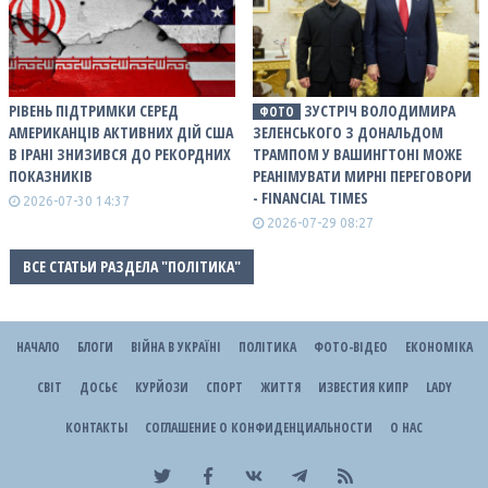
РІВЕНЬ ПІДТРИМКИ СЕРЕД
ЗУСТРІЧ ВОЛОДИМИРА
ФОТО
АМЕРИКАНЦІВ АКТИВНИХ ДІЙ США
ЗЕЛЕНСЬКОГО З ДОНАЛЬДОМ
В ІРАНІ ЗНИЗИВСЯ ДО РЕКОРДНИХ
ТРАМПОМ У ВАШИНГТОНІ МОЖЕ
ПОКАЗНИКІВ
РЕАНІМУВАТИ МИРНІ ПЕРЕГОВОРИ
- FINANCIAL TIMES
2026-07-30 14:37
2026-07-29 08:27
ВСЕ СТАТЬИ РАЗДЕЛА "ПОЛІТИКА"
НАЧАЛО
БЛОГИ
ВІЙНА В УКРАЇНІ
ПОЛІТИКА
ФОТО-ВІДЕО
ЕКОНОМІКА
СВІТ
ДОСЬЄ
КУРЙОЗИ
СПОРТ
ЖИТТЯ
ИЗВЕСТИЯ КИПР
LADY
КОНТАКТЫ
СОГЛАШЕНИЕ О КОНФИДЕНЦИАЛЬНОСТИ
О НАС