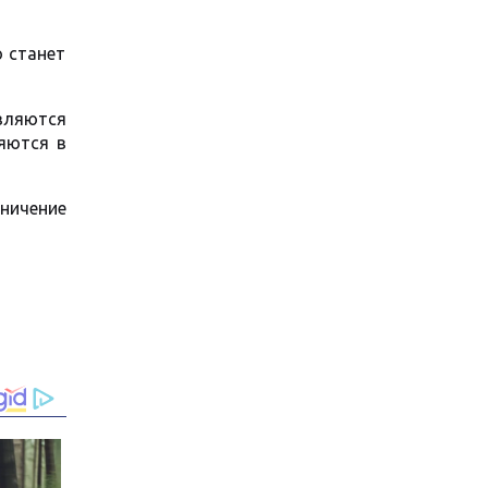
о станет
авляются
яются в
ничение