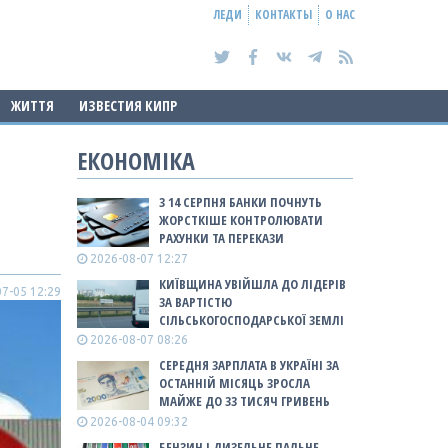
ЛЕДИ
КОНТАКТЫ
О НАС
ЖИТТЯ
ИЗВЕСТИЯ КИПР
ЕКОНОМІКА
З 14 СЕРПНЯ БАНКИ ПОЧНУТЬ
ЖОРСТКІШЕ КОНТРОЛЮВАТИ
РАХУНКИ ТА ПЕРЕКАЗИ
2026-08-07 12:27
КИЇВЩИНА УВІЙШЛА ДО ЛІДЕРІВ
7-05 12:29
ЗА ВАРТІСТЮ
СІЛЬСЬКОГОСПОДАРСЬКОЇ ЗЕМЛІ
2026-08-07 08:26
СЕРЕДНЯ ЗАРПЛАТА В УКРАЇНІ ЗА
ОСТАННІЙ МІСЯЦЬ ЗРОСЛА
МАЙЖЕ ДО 33 ТИСЯЧ ГРИВЕНЬ
2026-08-04 09:32
БЕНЗИН І ДИЗЕЛЬНЕ ПАЛЬНЕ