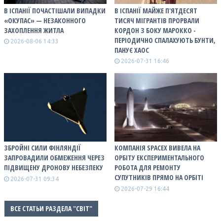
В ІСПАНІЇ ПОЧАСТІШАЛИ ВИПАДКИ
В ІСПАНІЇ МАЙЖЕ П'ЯТДЕСЯТ
«ОКУПАС» — НЕЗАКОННОГО
ТИСЯЧ МІГРАНТІВ ПРОРВАЛИ
ЗАХОПЛЕННЯ ЖИТЛА
КОРДОН З БОКУ МАРОККО -
ПЕРІОДИЧНО СПАЛАХУЮТЬ БУНТИ,
2026-08-06 14:33
ПАНУЄ ХАОС
2026-07-31 16:46
ЗБРОЙНІ СИЛИ ФІНЛЯНДІЇ
КОМПАНІЯ SPACEX ВИВЕЛА НА
ЗАПРОВАДИЛИ ОБМЕЖЕННЯ ЧЕРЕЗ
ОРБІТУ ЕКСПЕРИМЕНТАЛЬНОГО
ПІДВИЩЕНУ ДРОНОВУ НЕБЕЗПЕКУ
РОБОТА ДЛЯ РЕМОНТУ
СУПУТНИКІВ ПРЯМО НА ОРБІТІ
2026-07-31 09:34
2026-07-29 16:44
ВСЕ СТАТЬИ РАЗДЕЛА "СВІТ"