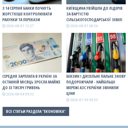
З 14 СЕРПНЯ БАНКИ ПОЧНУТЬ
КИЇВЩИНА УВІЙШЛА ДО ЛІДЕРІВ
ЖОРСТКІШЕ КОНТРОЛЮВАТИ
ЗА ВАРТІСТЮ
РАХУНКИ ТА ПЕРЕКАЗИ
СІЛЬСЬКОГОСПОДАРСЬКОЇ ЗЕМЛІ
2026-08-07 12:27
2026-08-07 08:26
СЕРЕДНЯ ЗАРПЛАТА В УКРАЇНІ ЗА
БЕНЗИН І ДИЗЕЛЬНЕ ПАЛЬНЕ ЗНОВУ
ОСТАННІЙ МІСЯЦЬ ЗРОСЛА МАЙЖЕ
ПОДОРОЖЧАЛИ - НАЙБІЛЬШІ
ДО 33 ТИСЯЧ ГРИВЕНЬ
МЕРЕЖІ АЗС УКРАЇНИ ЗМІНИЛИ
ЦІНИ
2026-08-04 09:32
2026-07-30 09:33
ВСЕ СТАТЬИ РАЗДЕЛА "ЕКОНОМІКА"