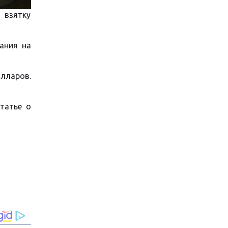
 взятку
ания на
лларов.
татье о