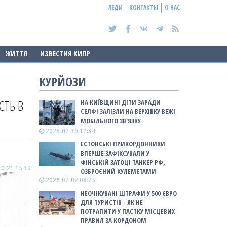
ЛЕДИ
КОНТАКТЫ
О НАС
ЖИТТЯ
ИЗВЕСТИЯ КИПР
КУРЙОЗИ
СТЬ В
НА КИЇВЩИНІ ДІТИ ЗАРАДИ
СЕЛФІ ЗАЛІЗЛИ НА ВЕРХІВКУ ВЕЖІ
МОБІЛЬНОГО ЗВ'ЯЗКУ
2026-07-30 12:34
ЕСТОНСЬКІ ПРИКОРДОННИКИ
ВПЕРШЕ ЗАФІКСУВАЛИ У
ФІНСЬКІЙ ЗАТОЦІ ТАНКЕР РФ,
0-21 15:39
ОЗБРОЄНИЙ КУЛЕМЕТАМИ
2026-07-02 08:25
НЕОЧІКУВАНІ ШТРАФИ У 500 ЄВРО
ДЛЯ ТУРИСТІВ - ЯК НЕ
ПОТРАПИТИ У ПАСТКУ МІСЦЕВИХ
ПРАВИЛ ЗА КОРДОНОМ