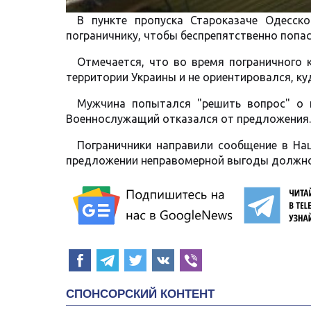
В пункте пропуска Староказаче Одесск
пограничнику, чтобы беспрепятственно попас
Отмечается, что во время пограничного 
территории Украины и не ориентировался, ку
Мужчина попытался "решить вопрос" о п
Военнослужащий отказался от предложения.
Пограничники направили сообщение в На
предложении неправомерной выгоды должно