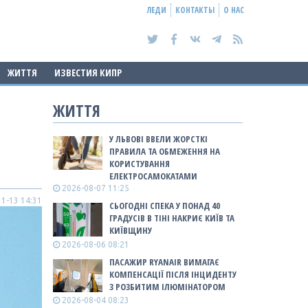
ЛЕДИ
КОНТАКТЫ
О НАС
ЖИТТЯ
ИЗВЕСТИЯ КИПР
ЖИТТЯ
У ЛЬВОВІ ВВЕЛИ ЖОРСТКІ
ПРАВИЛА ТА ОБМЕЖЕННЯ НА
КОРИСТУВАННЯ
ЕЛЕКТРОСАМОКАТАМИ
2026-08-07 11:25
1-13 14:31
СЬОГОДНІ СПЕКА У ПОНАД 40
ГРАДУСІВ В ТІНІ НАКРИЄ КИЇВ ТА
КИЇВЩИНУ
2026-08-06 08:21
ПАСАЖИР RYANAIR ВИМАГАЄ
КОМПЕНСАЦІЇ ПІСЛЯ ІНЦИДЕНТУ
З РОЗБИТИМ ІЛЮМІНАТОРОМ
2026-08-04 08:23