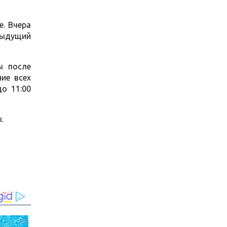
е. Вчера
дыдущий
ы после
ие всех
о 11:00
.