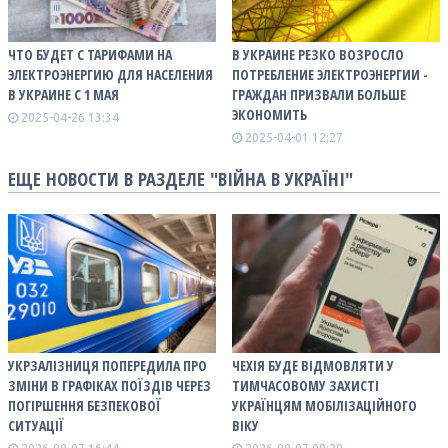
ЧТО БУДЕТ С ТАРИФАМИ НА
В УКРАИНЕ РЕЗКО ВОЗРОСЛО
ЭЛЕКТРОЭНЕРГИЮ ДЛЯ НАСЕЛЕНИЯ
ПОТРЕБЛЕНИЕ ЭЛЕКТРОЭНЕРГИИ -
В УКРАИНЕ С 1 МАЯ
ГРАЖДАН ПРИЗВАЛИ БОЛЬШЕ
ЭКОНОМИТЬ
2025-04-26 13:34
2025-04-01 12:27
ЕЩЕ НОВОСТИ В РАЗДЕЛЕ "ВІЙНА В УКРАЇНІ"
УКРЗАЛІЗНИЦЯ ПОПЕРЕДИЛА ПРО
ЧЕХІЯ БУДЕ ВІДМОВЛЯТИ У
ЗМІНИ В ГРАФІКАХ ПОЇЗДІВ ЧЕРЕЗ
ТИМЧАСОВОМУ ЗАХИСТІ
ПОГІРШЕННЯ БЕЗПЕКОВОЇ
УКРАЇНЦЯМ МОБІЛІЗАЦІЙНОГО
СИТУАЦІЇ
ВІКУ