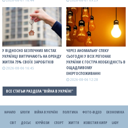
2026-08-07 16:44
2026-08-07 09:29
У ВІДНОСНО БЕЗПЕЧНИХ МІСТАХ
ЧЕРЕЗ АНОМАЛЬНУ СПЕКУ
УКРАЇНЦІ ВИТРАЧАЮТЬ НА ОРЕНДУ
СЬОГОДНІ У ВСІХ РЕГІОНАХ
ЖИТЛА 75% СВОЇХ ЗАРОБІТКІВ
УКРАЇНИ Є ГОСТРА НЕОБХІДНІСТЬ В
ОЩАДЛИВОМУ
2026-08-06 16:45
ЕНЕРГОСПОЖИВАННІ
2026-08-06 12:28
ВСЕ СТАТЬИ РАЗДЕЛА "ВІЙНА В УКРАЇНІ"
НАЧАЛО
БЛОГИ
ВІЙНА В УКРАЇНІ
ПОЛІТИКА
ФОТО-ВІДЕО
ЕКОНОМІКА
СВІТ
ДОСЬЄ
КУРЙОЗИ
СПОРТ
ЖИТТЯ
ИЗВЕСТИЯ КИПР
LADY