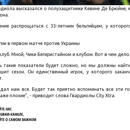
рдиола высказался о полузащитнике Кевине Де Брюйне,
она.
ение распрощаться с 33-летним бельгийцем, у которог
ьгии в первом матче против Украины
клуб. Мной, Чики Бегиристайном и клубом. Вот в чем дело.
ь такие показатели будет сложно, но мы должны найти
шит сезон. Он единственный игрок, у которого заканч
т.
дал нам все. Будет так приятно вспоминать все эти г
же плохие", - приводит слова Гвардиолы City Xtra.