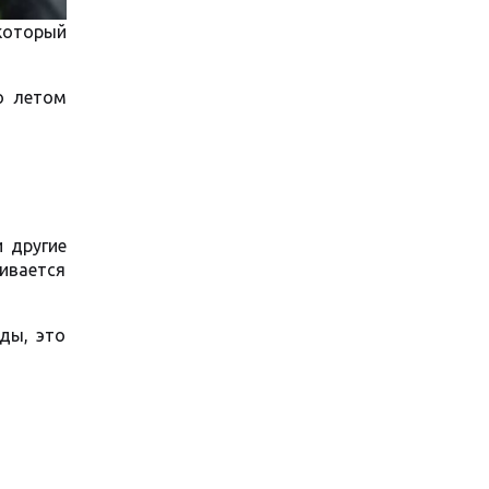
 который
о летом
 другие
ивается
оды, это