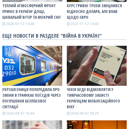
ТЕПЛИЙ АТМОСФЕРНИЙ ФРОНТ
КУРС ГРИВНІ ТРОХИ ЗМІЦНИВСЯ
ПРИНІС В УКРАЇНУ ДОЩІ,
ВІДНОСНО ДОЛАРА, АЛЕ ВПАВ
ШКВАЛЬНЙ ВІТЕР ТА МОКРИЙ СНІГ
ЩОДО ЄВРО
2026-02-12 14:48
2025-11-12 14:45
ЕЩЕ НОВОСТИ В РАЗДЕЛЕ "ВІЙНА В УКРАЇНІ"
УКРЗАЛІЗНИЦЯ ПОПЕРЕДИЛА ПРО
ЧЕХІЯ БУДЕ ВІДМОВЛЯТИ У
ЗМІНИ В ГРАФІКАХ ПОЇЗДІВ ЧЕРЕЗ
ТИМЧАСОВОМУ ЗАХИСТІ
ПОГІРШЕННЯ БЕЗПЕКОВОЇ
УКРАЇНЦЯМ МОБІЛІЗАЦІЙНОГО
СИТУАЦІЇ
ВІКУ
2026-08-07 16:44
2026-08-07 09:29