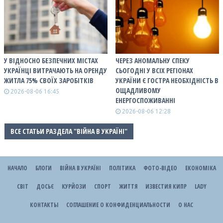
У ВІДНОСНО БЕЗПЕЧНИХ МІСТАХ
ЧЕРЕЗ АНОМАЛЬНУ СПЕКУ
УКРАЇНЦІ ВИТРАЧАЮТЬ НА ОРЕНДУ
СЬОГОДНІ У ВСІХ РЕГІОНАХ
ЖИТЛА 75% СВОЇХ ЗАРОБІТКІВ
УКРАЇНИ Є ГОСТРА НЕОБХІДНІСТЬ В
ОЩАДЛИВОМУ
2026-08-06 16:45
ЕНЕРГОСПОЖИВАННІ
2026-08-06 12:28
ВСЕ СТАТЬИ РАЗДЕЛА "ВІЙНА В УКРАЇНІ"
НАЧАЛО
БЛОГИ
ВІЙНА В УКРАЇНІ
ПОЛІТИКА
ФОТО-ВІДЕО
ЕКОНОМІКА
СВІТ
ДОСЬЄ
КУРЙОЗИ
СПОРТ
ЖИТТЯ
ИЗВЕСТИЯ КИПР
LADY
КОНТАКТЫ
СОГЛАШЕНИЕ О КОНФИДЕНЦИАЛЬНОСТИ
О НАС