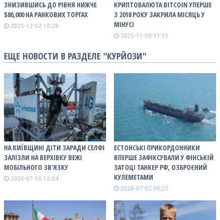
ЗНИЗИВШИСЬ ДО РІВНЯ НИЖЧЕ
КРИПТОВАЛЮТА BITCOIN УПЕРШЕ
$86,000 НА РАНКОВИХ ТОРГАХ
З 2018 РОКУ ЗАКРИЛА МІСЯЦЬ У
МІНУСІ
2025-12-02 10:28
2025-11-08 11:33
ЕЩЕ НОВОСТИ В РАЗДЕЛЕ "КУРЙОЗИ"
НА КИЇВЩИНІ ДІТИ ЗАРАДИ СЕЛФІ
ЕСТОНСЬКІ ПРИКОРДОННИКИ
ЗАЛІЗЛИ НА ВЕРХІВКУ ВЕЖІ
ВПЕРШЕ ЗАФІКСУВАЛИ У ФІНСЬКІЙ
МОБІЛЬНОГО ЗВ'ЯЗКУ
ЗАТОЦІ ТАНКЕР РФ, ОЗБРОЄНИЙ
КУЛЕМЕТАМИ
2026-07-30 12:34
2026-07-02 08:25