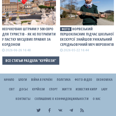
НЕОЧІКУВАНІ ШТРАФИ У 500 ЄВРО
НОРВЕЗЬКИЙ
ФОТО
ДЛЯ ТУРИСТІВ - ЯК НЕ ПОТРАПИТИ
ПЕРШОКЛАСНИК ПІДЧАС ШКІЛЬНОЇ
У ПАСТКУ МІСЦЕВИХ ПРАВИЛ ЗА
ЕКСКУРСІЇ ЗНАЙШОВ УНІКАЛЬНИЙ
КОРДОНОМ
СЕРЕДНЬОВІЧНИЙ МЕЧ МЕРОВІНГІВ
2026-06-26 16:48
2026-05-22 16:44
ВСЕ СТАТЬИ РАЗДЕЛА "КУРЙОЗИ"
НАЧАЛО
БЛОГИ
ВІЙНА В УКРАЇНІ
ПОЛІТИКА
ФОТО-ВІДЕО
ЕКОНОМІКА
СВІТ
ДОСЬЄ
КУРЙОЗИ
СПОРТ
ЖИТТЯ
ИЗВЕСТИЯ КИПР
LADY
КОНТАКТЫ
СОГЛАШЕНИЕ О КОНФИДЕНЦИАЛЬНОСТИ
О НАС