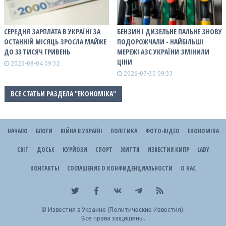
СЕРЕДНЯ ЗАРПЛАТА В УКРАЇНІ ЗА
БЕНЗИН І ДИЗЕЛЬНЕ ПАЛЬНЕ ЗНОВУ
ОСТАННІЙ МІСЯЦЬ ЗРОСЛА МАЙЖЕ
ПОДОРОЖЧАЛИ - НАЙБІЛЬШІ
ДО 33 ТИСЯЧ ГРИВЕНЬ
МЕРЕЖІ АЗС УКРАЇНИ ЗМІНИЛИ
ЦІНИ
2026-08-04 09:32
2026-07-30 09:33
ВСЕ СТАТЬИ РАЗДЕЛА "ЕКОНОМІКА"
НАЧАЛО
БЛОГИ
ВІЙНА В УКРАЇНІ
ПОЛІТИКА
ФОТО-ВІДЕО
ЕКОНОМІКА
СВІТ
ДОСЬЄ
КУРЙОЗИ
СПОРТ
ЖИТТЯ
ИЗВЕСТИЯ КИПР
LADY
КОНТАКТЫ
СОГЛАШЕНИЕ О КОНФИДЕНЦИАЛЬНОСТИ
О НАС
©
Известия в Украине (Политические Известия).
Все права защищены.