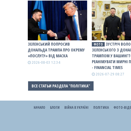
ЗЕЛЕНСЬКИЙ ПОПРОСИВ
ЗУСТРІЧ ВОЛ
ФОТО
ДОНАЛЬДА ТРАМПА ПРО ОКРЕМУ
ЗЕЛЕНСЬКОГО З ДОН
«ПОСЛУГУ» ВІД МАСКА
ТРАМПОМ У ВАШИНГТ
РЕАНІМУВАТИ МИРНІ 
2026-08-03 12:34
- FINANCIAL TIMES
2026-07-29 08:27
ВСЕ СТАТЬИ РАЗДЕЛА "ПОЛІТИКА"
НАЧАЛО
БЛОГИ
ВІЙНА В УКРАЇНІ
ПОЛІТИКА
ФОТО-ВІД