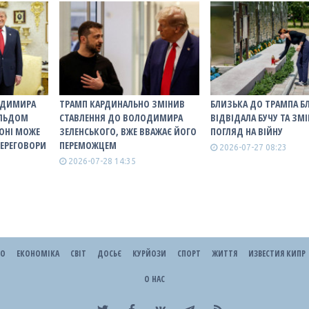
ОДИМИРА
ТРАМП КАРДИНАЛЬНО ЗМІНИВ
БЛИЗЬКА ДО ТРАМПА Б
АЛЬДОМ
СТАВЛЕННЯ ДО ВОЛОДИМИРА
ВІДВІДАЛА БУЧУ ТА ЗМ
ОНІ МОЖЕ
ЗЕЛЕНСЬКОГО, ВЖЕ ВВАЖАЄ ЙОГО
ПОГЛЯД НА ВІЙНУ
ПЕРЕГОВОРИ
ПЕРЕМОЖЦЕМ
2026-07-27 08:23
2026-07-28 14:35
ЕО
ЕКОНОМІКА
СВІТ
ДОСЬЄ
КУРЙОЗИ
СПОРТ
ЖИТТЯ
ИЗВЕСТИЯ КИПР
О НАС