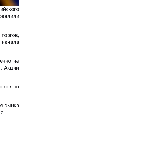
ийского
бвалили
 торгов,
с начала
енно на
. Акции
воров по
ля рынка
а.