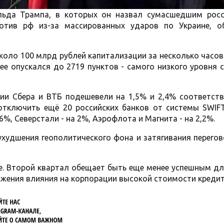
льда Трампа, в которых он назвал сумасшедшим росс
отив рф из-за массированных ударов по Украине, о
коло 100 млрд рублей капитализации за несколько часов
ее опускался до 2719 пунктов - самого низкого уровня 
ции Сбера и ВТБ подешевели на 1,5% и 2,4% соответств
отключить ещё 20 российских банков от системы SWIFT
6%, Северстали - на 2%, Аэрофлота и Магнита - на 2,2%.
худшения геополитического фона и затягивания перего
е. Второй квартал обещает быть еще менее успешным д
лжения влияния на корпорации высокой стоимости кредит