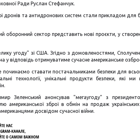
рховної Ради Руслан Стефанчук.
ері дронів та антидронових систем стали прикладом для 
ий оборонний сектор представить нові проєкти, у створе
елику угоду" зі США. Згідно з домовленостями, Сполуче
аїна у відповідь отримуватиме сучасне американське озбро
е починаємо ставати постачальниками безпеки для всьог
льні технології, унікальні продукти безпеки, які ми
н.
имир Зеленський анонсував "мегаугоду" з президен
ю американської зброї в обмін на продаж українських 
американцями досвідом сучасної війни.