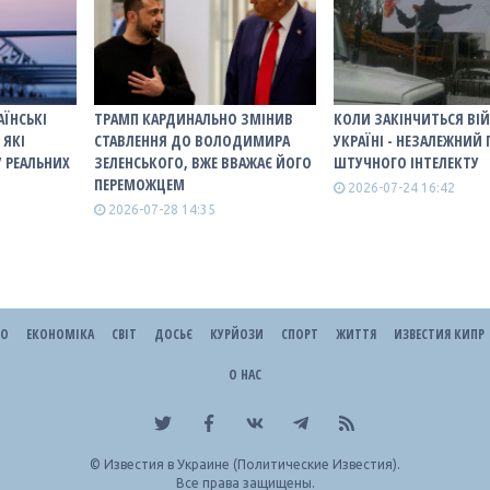
АЇНСЬКІ
ТРАМП КАРДИНАЛЬНО ЗМІНИВ
КОЛИ ЗАКІНЧИТЬСЯ ВІЙ
 ЯКІ
СТАВЛЕННЯ ДО ВОЛОДИМИРА
УКРАЇНІ - НЕЗАЛЕЖНИЙ
У РЕАЛЬНИХ
ЗЕЛЕНСЬКОГО, ВЖЕ ВВАЖАЄ ЙОГО
ШТУЧНОГО ІНТЕЛЕКТУ
ПЕРЕМОЖЦЕМ
2026-07-24 16:42
2026-07-28 14:35
ЕО
ЕКОНОМІКА
СВІТ
ДОСЬЄ
КУРЙОЗИ
СПОРТ
ЖИТТЯ
ИЗВЕСТИЯ КИПР
О НАС
©
Известия в Украине (Политические Известия).
Все права защищены.