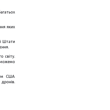
багатьох
ння яких
ні Штати
єння.
о світу.
 можемо
том США
дронів.