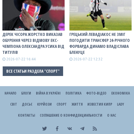
ДЕРЕК ЧІСОРА ЖОРСТКО ВИКАЗАВ
ГРЕЦЬКИЙ ЛЕВАДІАКОС НЕ ЗМІГ
ОБУРЕННЯ ЧЕРЕЗ ВІДМОВУ ЕКС-
ПОГОДИТИ ТРАНСФЕР 24-РІЧНОГО
ЧЕМПІОНА ОЛЕКСАНДРА УСИКА ВІД
ФОРВАРДА ДИНАМО ВЛАДІСЛАВА
ТИТУЛІВ
БЛЕНУЦЕ
2026-07-22 16:44
2026-07-22 12:32
ВСЕ СТАТЬИ РАЗДЕЛА "СПОРТ"
НАЧАЛО
БЛОГИ
ВІЙНА В УКРАЇНІ
ПОЛІТИКА
ФОТО-ВІДЕО
ЕКОНОМІКА
СВІТ
ДОСЬЄ
КУРЙОЗИ
СПОРТ
ЖИТТЯ
ИЗВЕСТИЯ КИПР
LADY
КОНТАКТЫ
СОГЛАШЕНИЕ О КОНФИДЕНЦИАЛЬНОСТИ
О НАС