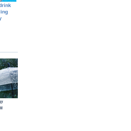
НУ
ІМ