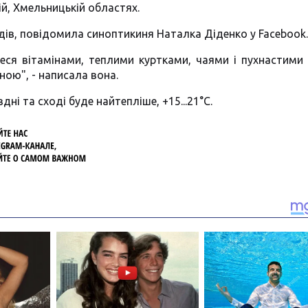
ій, Хмельницькій областях.
адів, повідомила синоптикиня Наталка Діденко у Facebook.
йтеся вітамінами, теплими куртками, чаями і пухнастими
ою", - написала вона.
вдні та сході буде найтепліше, +15...21°С.