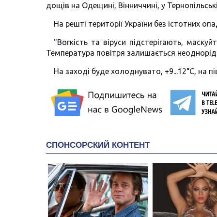
дощів на Одещині, Вінниччині, у Тернопільськ
На решті території України без істотних оп
"Вогкість та віруси підстерігають, маску
Температура повітря залишається неоднорідн
На заході буде холоднувато, +9...12°С, на пі