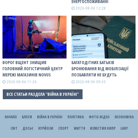
ЕНЕРГОСПОЖИВАННІ
2026-08-06 12:28
ВОРОГ ВЩЕНТ ЗНИЩИВ
БАГАТОДІТНИХ БАТЬКІВ
ГОЛОВНИЙ ЛОГІСТИЧНИЙ ЦЕНТР
БРОНЮВАННЯ ВІД МОБІЛІЗАЦІЇ
МЕРЕЖІ МАГАЗИНІВ NOVUS
ПОЗБАВЛЯТИ НЕ БУДУТЬ
2026-08-06 11:26
2026-08-06 09:30
ВСЕ СТАТЬИ РАЗДЕЛА "ВІЙНА В УКРАЇНІ"
НАЧАЛО
БЛОГИ
ВІЙНА В УКРАЇНІ
ПОЛІТИКА
ФОТО-ВІДЕО
ЕКОНОМІКА
СВІТ
ДОСЬЄ
КУРЙОЗИ
СПОРТ
ЖИТТЯ
ИЗВЕСТИЯ КИПР
LADY