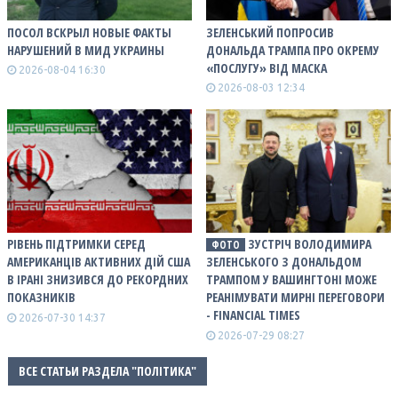
ПОСОЛ ВСКРЫЛ НОВЫЕ ФАКТЫ
ЗЕЛЕНСЬКИЙ ПОПРОСИВ
НАРУШЕНИЙ В МИД УКРАИНЫ
ДОНАЛЬДА ТРАМПА ПРО ОКРЕМУ
«ПОСЛУГУ» ВІД МАСКА
2026-08-04 16:30
2026-08-03 12:34
РІВЕНЬ ПІДТРИМКИ СЕРЕД
ЗУСТРІЧ ВОЛОДИМИРА
ФОТО
АМЕРИКАНЦІВ АКТИВНИХ ДІЙ США
ЗЕЛЕНСЬКОГО З ДОНАЛЬДОМ
В ІРАНІ ЗНИЗИВСЯ ДО РЕКОРДНИХ
ТРАМПОМ У ВАШИНГТОНІ МОЖЕ
ПОКАЗНИКІВ
РЕАНІМУВАТИ МИРНІ ПЕРЕГОВОРИ
- FINANCIAL TIMES
2026-07-30 14:37
2026-07-29 08:27
ВСЕ СТАТЬИ РАЗДЕЛА "ПОЛІТИКА"