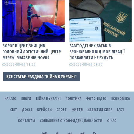
ВОРОГ ВЩЕНТ ЗНИЩИВ
БАГАТОДІТНИХ БАТЬКІВ
ГОЛОВНИЙ ЛОГІСТИЧНИЙ ЦЕНТР
БРОНЮВАННЯ ВІД МОБІЛІЗАЦІЇ
МЕРЕЖІ МАГАЗИНІВ NOVUS
ПОЗБАВЛЯТИ НЕ БУДУТЬ
2026-08-06 11:26
2026-08-06 09:30
ВСЕ СТАТЬИ РАЗДЕЛА "ВІЙНА В УКРАЇНІ"
НАЧАЛО
БЛОГИ
ВІЙНА В УКРАЇНІ
ПОЛІТИКА
ФОТО-ВІДЕО
ЕКОНОМІКА
СВІТ
ДОСЬЄ
КУРЙОЗИ
СПОРТ
ЖИТТЯ
ИЗВЕСТИЯ КИПР
LADY
КОНТАКТЫ
СОГЛАШЕНИЕ О КОНФИДЕНЦИАЛЬНОСТИ
О НАС