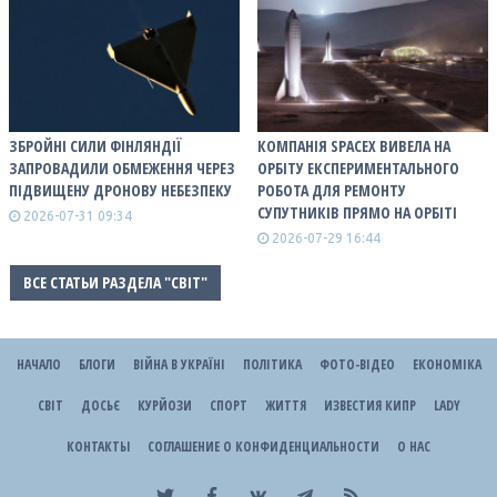
ЗБРОЙНІ СИЛИ ФІНЛЯНДІЇ
КОМПАНІЯ SPACEX ВИВЕЛА НА
ЗАПРОВАДИЛИ ОБМЕЖЕННЯ ЧЕРЕЗ
ОРБІТУ ЕКСПЕРИМЕНТАЛЬНОГО
ПІДВИЩЕНУ ДРОНОВУ НЕБЕЗПЕКУ
РОБОТА ДЛЯ РЕМОНТУ
СУПУТНИКІВ ПРЯМО НА ОРБІТІ
2026-07-31 09:34
2026-07-29 16:44
ВСЕ СТАТЬИ РАЗДЕЛА "СВІТ"
НАЧАЛО
БЛОГИ
ВІЙНА В УКРАЇНІ
ПОЛІТИКА
ФОТО-ВІДЕО
ЕКОНОМІКА
СВІТ
ДОСЬЄ
КУРЙОЗИ
СПОРТ
ЖИТТЯ
ИЗВЕСТИЯ КИПР
LADY
КОНТАКТЫ
СОГЛАШЕНИЕ О КОНФИДЕНЦИАЛЬНОСТИ
О НАС