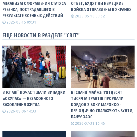
МЕХАНИЗМ ОФОРМЛЕНИЯ СТАТУСА
ОТВЕТ, БУДУТ ЛИ НЕМЕЦКИЕ
РЕБЕНКА, ПОСТРАДАВШЕГО В
ВОЙСКА ОТПРАВЛЕНЫ В УКРАИНУ
РЕЗУЛЬТАТЕ ВОЕННЫХ ДЕЙСТВИЙ
2025-05-10 09:32
2025-05-15 09:31
ЕЩЕ НОВОСТИ В РАЗДЕЛЕ "СВІТ"
В ІСПАНІЇ ПОЧАСТІШАЛИ ВИПАДКИ
В ІСПАНІЇ МАЙЖЕ П'ЯТДЕСЯТ
«ОКУПАС» — НЕЗАКОННОГО
ТИСЯЧ МІГРАНТІВ ПРОРВАЛИ
ЗАХОПЛЕННЯ ЖИТЛА
КОРДОН З БОКУ МАРОККО -
ПЕРІОДИЧНО СПАЛАХУЮТЬ БУНТИ,
2026-08-06 14:33
ПАНУЄ ХАОС
2026-07-31 16:46