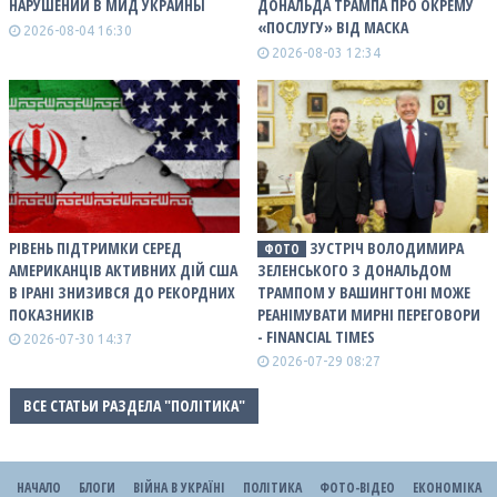
НАРУШЕНИЙ В МИД УКРАИНЫ
ДОНАЛЬДА ТРАМПА ПРО ОКРЕМУ
«ПОСЛУГУ» ВІД МАСКА
2026-08-04 16:30
2026-08-03 12:34
РІВЕНЬ ПІДТРИМКИ СЕРЕД
ЗУСТРІЧ ВОЛОДИМИРА
ФОТО
АМЕРИКАНЦІВ АКТИВНИХ ДІЙ США
ЗЕЛЕНСЬКОГО З ДОНАЛЬДОМ
В ІРАНІ ЗНИЗИВСЯ ДО РЕКОРДНИХ
ТРАМПОМ У ВАШИНГТОНІ МОЖЕ
ПОКАЗНИКІВ
РЕАНІМУВАТИ МИРНІ ПЕРЕГОВОРИ
- FINANCIAL TIMES
2026-07-30 14:37
2026-07-29 08:27
ВСЕ СТАТЬИ РАЗДЕЛА "ПОЛІТИКА"
НАЧАЛО
БЛОГИ
ВІЙНА В УКРАЇНІ
ПОЛІТИКА
ФОТО-ВІДЕО
ЕКОНОМІКА