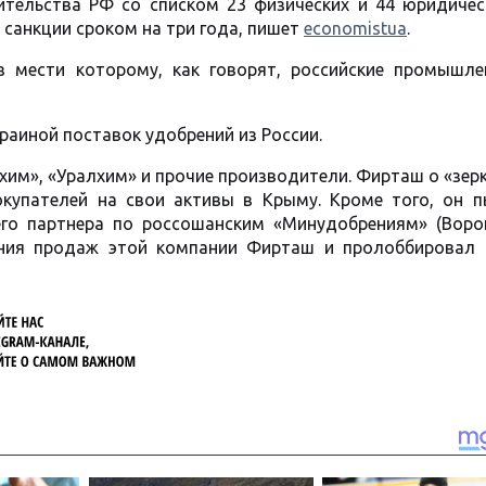
ительства РФ со списком 23 физических и 44 юридичес
 санкции сроком на три года, пишет
economistua
.
 мести которому, как говорят, российские промышле
раиной поставок удобрений из России.
охим», «Уралхим» и прочие производители. Фирташ о «зе
окупателей на свои активы в Крыму. Кроме того, он п
его партнера по россошанским «Минудобрениям» (Воро
ения продаж этой компании Фирташ и пролоббировал 