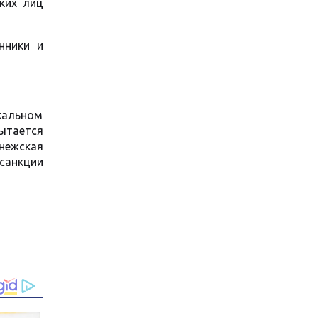
ких лиц
нники и
ркальном
ытается
нежская
санкции