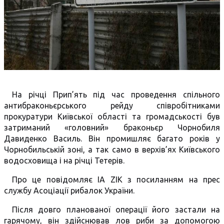
На річці Прип’ять під час проведення спільного
антибраконьєрського рейду співробітниками
прокуратури Київської області та громадськості був
затриманий «головний» браконьєр Чорнобиля
Давиденко Василь. Він промишляє багато років у
Чорнобильській зоні, а так само в верхів’ях Київського
водосховища і на річці Тетерів.
Про це повідомляє IA ZIK з посиланням на прес
службу Асоціації рибалок України.
Після довго планованої операції його застали на
гарячому, він здійснював лов риби за допомогою