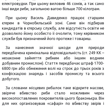
електровудки. При цьому виловив 46 сомів, а так само
інші види риби, загальною вагою більше 700 кілограм.
При цьому Василь Давиденко працює старшим
єгерем в Чорнобильській зоні. Саме він підбирав
кандидатів в єгерську службу, але відсутність освіти не
дозволило йому особисто її очолити, тому керівником
служби був призначений його протеже і товариш.
За нанесення значної шкоди для природи
передбачена кримінальна відповідальність (ст. 249 КК –
незаконне зайняття рибним або іншим водним
добувним промислом). Стаття передбачає штраф 1700-
6800 грн або обмеження волі на строк до трьох років з
конфіскацією знарядь і засобів промислу та всього
добутого.
За словами місцевих рибалок таке відкрите масове,
звіряче вбивство риби стало можливим через
високопоставлених покровителів цього браконьєра. Він
для них організовував «сафарі» по вбивству звірів і