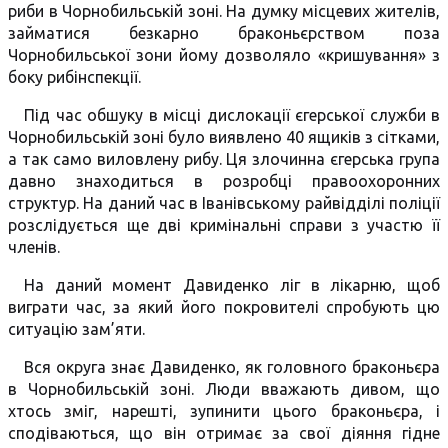
риби в Чорнобильській зоні. На думку місцевих жителів,
займатися безкарно браконьєрством поза
Чорнобильської зони йому дозволяло «кришування» з
боку рибінспекції.
Під час обшуку в місці дислокації єгерської служби в
Чорнобильській зоні було виявлено 40 ящиків з сітками,
а так само виловлену рибу. Ця злочинна єгерська група
давно знаходиться в розробці правоохоронних
структур. На даний час в Іванівському райвідділі поліції
розслідується ще дві кримінальні справи з участю її
членів.
На даний момент Давиденко ліг в лікарню, щоб
виграти час, за який його покровителі спробують цю
ситуацію зам’яти.
Вся округа знає Давиденко, як головного браконьєра
в Чорнобильській зоні. Люди вважають дивом, що
хтось зміг, нарешті, зупинити цього браконьєра, і
сподіваються, що він отримає за свої діяння гідне