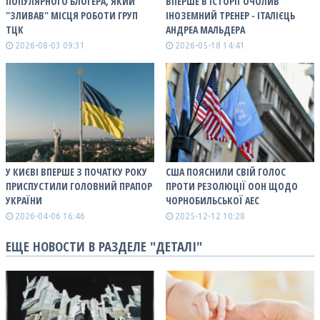
ПОПУЛЯРНОГО БЛОГЕРА, ЯКИЙ
ВПЕРШЕ В ІСТОРІЇ ОЧОЛИВ
"ЗЛИВАВ" МІСЦЯ РОБОТИ ГРУП
ІНОЗЕМНИЙ ТРЕНЕР - ІТАЛІЄЦЬ
ТЦК
АНДРЕА МАЛЬДЕРА
2026-08-03 09:31
2026-05-18 14:41
У КИЄВІ ВПЕРШЕ З ПОЧАТКУ РОКУ
США ПОЯСНИЛИ СВІЙ ГОЛОС
ПРИСПУСТИЛИ ГОЛОВНИЙ ПРАПОР
ПРОТИ РЕЗОЛЮЦІЇ ООН ЩОДО
УКРАЇНИ
ЧОРНОБИЛЬСЬКОЇ АЕС
2026-04-06 16:46
2025-12-12 10:28
ЕЩЕ НОВОСТИ В РАЗДЕЛЕ "ДЕТАЛІ"