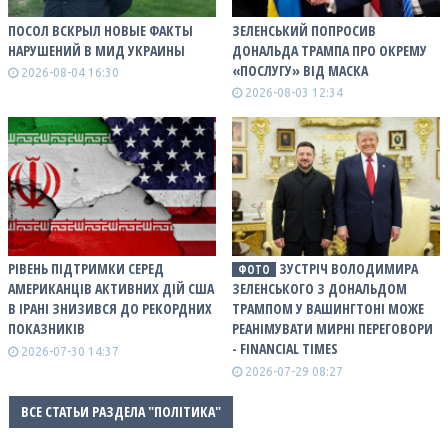
ПОСОЛ ВСКРЫЛ НОВЫЕ ФАКТЫ
ЗЕЛЕНСЬКИЙ ПОПРОСИВ
НАРУШЕНИЙ В МИД УКРАИНЫ
ДОНАЛЬДА ТРАМПА ПРО ОКРЕМУ
«ПОСЛУГУ» ВІД МАСКА
2026-08-04 16:30
2026-08-03 12:34
РІВЕНЬ ПІДТРИМКИ СЕРЕД
ЗУСТРІЧ ВОЛОДИМИРА
ФОТО
АМЕРИКАНЦІВ АКТИВНИХ ДІЙ США
ЗЕЛЕНСЬКОГО З ДОНАЛЬДОМ
В ІРАНІ ЗНИЗИВСЯ ДО РЕКОРДНИХ
ТРАМПОМ У ВАШИНГТОНІ МОЖЕ
ПОКАЗНИКІВ
РЕАНІМУВАТИ МИРНІ ПЕРЕГОВОРИ
- FINANCIAL TIMES
2026-07-30 14:37
2026-07-29 08:27
ВСЕ СТАТЬИ РАЗДЕЛА "ПОЛІТИКА"