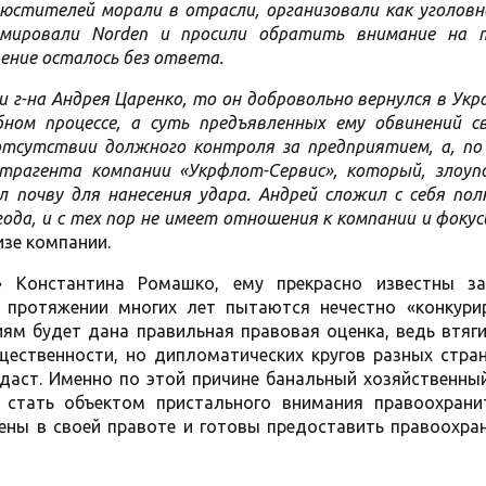
юстителей морали в отрасли, организовали как уголовн
мировали Norden и просили обратить внимание на 
ение осталось без ответа.
г-на Андрея Царенко, то он добровольно вернулся в Укр
ном процессе, а суть предъявленных ему обвинений св
отсутствии должного контроля за предприятием, а, по
нтрагента компании «Укрфлот-Сервис», который, злоуп
л почву для нанесения удара. Андрей сложил с себя по
ода, и с тех пор не имеет отношения к компании и фоку
изе компании.
 Константина Ромашко, ему прекрасно известны за
 протяжении многих лет пытаются нечестно «конкурир
иям будет дана правильная правовая оценка, ведь втяг
ественности, но дипломатических кругов разных стран
даст. Именно по этой причине банальный хозяйственный
 стать объектом пристального внимания правоохрани
рены в своей правоте и готовы предоставить правоохра