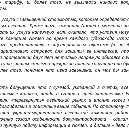
у тарифу, и, более того, не вызывали никаких воп
ты.
ь услуги с завышенной стоимостью, которые определяют
вых агентов. Кроме того, компания Norden с момента п
ать их услуги напрямую, если считала, что условия мо
же компания Norden во время каждого судозахода испол
ного представителя с «центральным офисом» (а по 
Маршалловых островах для защиты ее интересов, про
а протяжении двух лет не только напрямую общался с У
по сути, нашим коллегой прекрасно владел ситуацией по б
лее того, понимая что цена завышена, он мог бы зак
ть допущение, что с суммой, указанной в счетах, все
ываемые коллеги, войдя в сговор с представителями У
шили «перевернуть» агентский рынок и вполне могли 
удовладельца в описанные выше события. По странному 
этой украино-маршалловой агентской компании рабо
еренно создал особенности документооборота – сделал
 и нужную подачу информации в Norden, а дальше – дело 