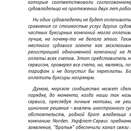
которые соответствовали согласованном
судовладельца на протяжении двух лет рабо
Ни один судовладелец не будет оплачиват
сравнения со стоимостью услуг других судо
частных буксирных компаний могла оплачив
лучше, но почему-то не делала этого. Так
местного судового агента как эксклюзив
регистрацией одноименной компании) на 
оплаты всех счетов. Этот представитель н
сервисом, проверял все счета, но, являясь, 
тарифам и не допустил бы переплаты. Бо
оплатить буксиры напрямую.
Думаю, морское сообщество может сдела
порядке, до момента, когда наши так наз
сервиса, преследуя личные мотивы, не ре
циничное решение – вовлечь иностранного с
обстоятельств, родной брат владельца 
компанию Norden. Укрфлот-Сервис преднам
заявление, “братья” обеспечили канал связи