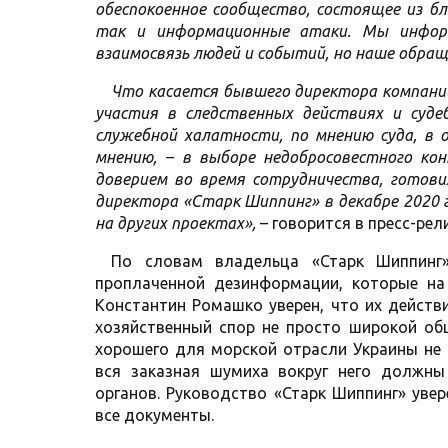
обеспокоенное сообщество, состоящее из бл
так и информационные атаки. Мы инфор
взаимосвязь людей и событий, но наше обращ
Что касается бывшего директора компании 
участия в следственных действиях и судеб
служебной халатности, по мнению суда, в 
мнению, – в выборе недобросовестного ко
доверием во время сотрудничества, готови
директора «Старк Шиппинг» в декабре 2020 г
на других проектах»,
– говорится в пресс-рел
По словам владельца «Старк Шиппинг»
проплаченной дезинформации, которые на
Константин Ромашко уверен, что их действ
хозяйственный спор не просто широкой общ
хорошего для морской отрасли Украины не 
вся заказная шумиха вокруг него должны
органов. Руководство «Старк Шиппинг» уве
все документы.