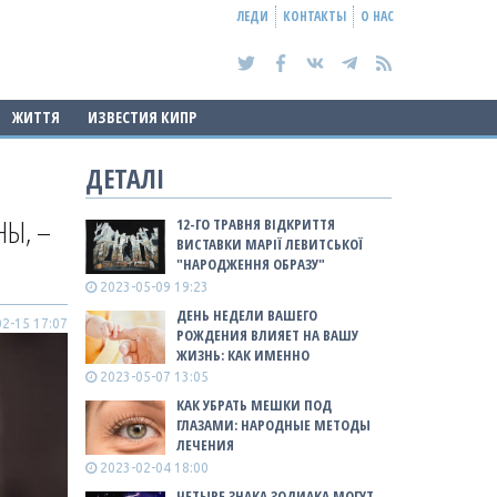
ЛЕДИ
КОНТАКТЫ
О НАС
ЖИТТЯ
ИЗВЕСТИЯ КИПР
ДЕТАЛІ
НЫ, –
12-ГО ТРАВНЯ ВІДКРИТТЯ
ВИСТАВКИ МАРІЇ ЛЕВИТСЬКОЇ
"НАРОДЖЕННЯ ОБРАЗУ"
2023-05-09 19:23
ДЕНЬ НЕДЕЛИ ВАШЕГО
2-15 17:07
РОЖДЕНИЯ ВЛИЯЕТ НА ВАШУ
ЖИЗНЬ: КАК ИМЕННО
2023-05-07 13:05
КАК УБРАТЬ МЕШКИ ПОД
ГЛАЗАМИ: НАРОДНЫЕ МЕТОДЫ
ЛЕЧЕНИЯ
2023-02-04 18:00
ЧЕТЫРЕ ЗНАКА ЗОДИАКА МОГУТ