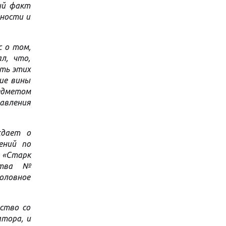
ый факт
мности и
с о том,
л, что,
сть этих
ие вины
редметом
авления
ждает о
ений по
 «Старк
ства №
оловное
ство со
тора, и