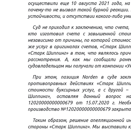
осуществили еще 10 августа 2021 года, на
почему-то не вызвал такой бурной реакции.
устойчивости, и отсутствии какого-либо умы
Суд не приходил к заключению, что счета
кто изготовил счета с завышенной стоим
независимо от причины, по которой стоимо
же услуг в оригиналах счетов, «Старк Шип
«Старк Шиппинг» в том, что являлось прич
рассмотрения. А, как мы сообщали ранее
судовладельцам мы получали от компании «У
При этом, позиция Norden в суде зак
противоправных действиях «Старк Шиппин
стоимости буксирных услуг, а с другой 
Шиппинг», оставляя данный вопрос н
12020000000000679 от 15.07.2020 г. Необ
производство №12020000000000679 закрыто 
Таким образом, решение апелляционной 
стороны «Старк Шиппинг». Мы выставили кл