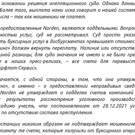
 основании решения апелляционного суда. Однако данн
 Более того, выплата нами иска говорит о нашей систе
сла – так как мошенники не платят.
, предоставленные Norden, являются поддельными. Вопро
остью услуг, суд не рассматривал. Суд просто указа
сть буксирных услуг в дисбурсментах превышает стоимо
пинг» должен вернуть переплату. Наличие или отсутств
иной разницы, для суда значения не имело и не было п
 в наших пресс-релизах, – все счета для перевыст
крфлот-Сервис».
лючается, с одной стороны, в том, что она утвер
г», а именно – о предоставлении неправдивых свед
– Norden не утверждает о подделке счетов компанией
а результаты рассмотрения уголовного производ
ходимо учесть, что постановлением от 28.12.2021 уг
по отсутствию состава преступления.
инстанции никаким образом не подтверждает мошенниче
иенту те счета, которые получили от буксирного опера