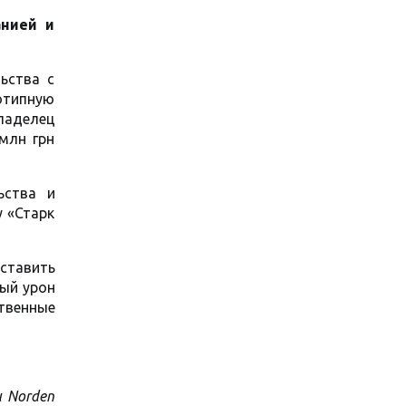
анией и
ьства с
отипную
владелец
млн грн
ьства и
у «Старк
ставить
ный урон
твенные
 Norden