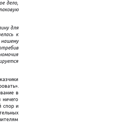
ое дело,
таковую
аину для
елась к
 нашему
отребив
лномочия
сируется
казчики
овать».
ивание в
 ничего
 спор и
тельных
нителям