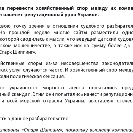
ка перевести хозяйственный спор между их комп
 нанесет репутационный урон Украине.
вою точку зрения в отношении судебного разбирател
 На прошлой неделе многие сайты разместили одн
 которой сводилась к мысли, что ведущий датский судо
ском мошенничестве, а также иск на сумму более 2,5 
Старк Шиппинг».
йственные споры из-за несовершенства законодател
ких услуг случаются часто. И хозяйственный спор межд
жели политическая сенсация.
го украинского морского агента попытались пред
дный скандал. Этим они попытались нанести репутацион
 и всей морской отрасли Украины, выставляя отечес
ть в данное разбирательство:
стороны «Старк Шиппинг», поскольку выплату компании