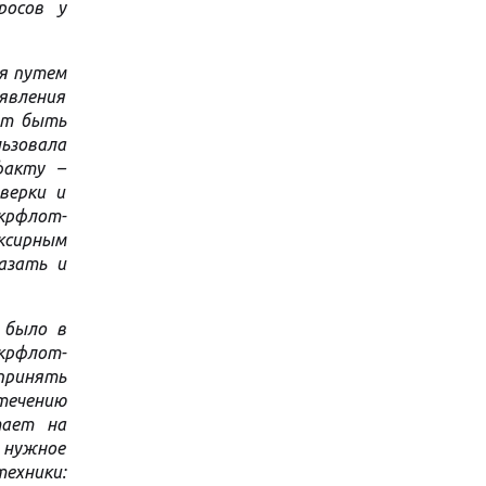
росов у
ся путем
оявления
гут быть
ьзовала
факту –
верки и
крфлот-
уксирным
азать и
 было в
крфлот-
принять
стечению
тает на
 нужное
техники: