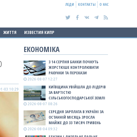
ЛЕДИ
КОНТАКТЫ
О НАС
ЖИТТЯ
ИЗВЕСТИЯ КИПР
ЕКОНОМІКА
О
З 14 СЕРПНЯ БАНКИ ПОЧНУТЬ
ЖОРСТКІШЕ КОНТРОЛЮВАТИ
РАХУНКИ ТА ПЕРЕКАЗИ
2026-08-07 12:27
КИЇВЩИНА УВІЙШЛА ДО ЛІДЕРІВ
1-03 10:29
ЗА ВАРТІСТЮ
СІЛЬСЬКОГОСПОДАРСЬКОЇ ЗЕМЛІ
2026-08-07 08:26
СЕРЕДНЯ ЗАРПЛАТА В УКРАЇНІ ЗА
ОСТАННІЙ МІСЯЦЬ ЗРОСЛА
МАЙЖЕ ДО 33 ТИСЯЧ ГРИВЕНЬ
2026-08-04 09:32
БЕНЗИН І ДИЗЕЛЬНЕ ПАЛЬНЕ