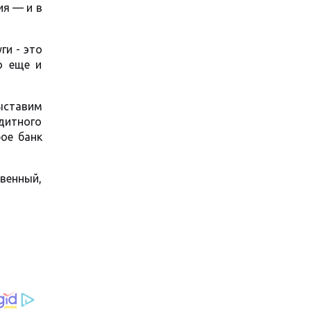
ия — и в
ги - это
о еще и
ыставим
едитного
рое банк
венный,