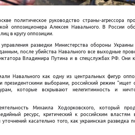
скве политическое руководство страны-агрессора пр
ткой оппозиционера Алексея Навального. В России об
иц в кругу оппозиции.
 управления разведки Министерства обороны Украины
о данным, после убийства Навального все выходные про
иктатора Владимира Путина и в спецслужбах РФ. Они к
мали Навального как одну из центральных фигур оппо
ми президентскими выборами, российский режим "ищет 
урам, которые вскрывают нелегитимность и ничт
еятельность Михаила Ходорковского, который про
едийный ресурс, критический к российским властям 
л уточнений касательно того, как украинская разведка 