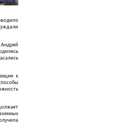
оводило
суждали
 Андрей
водились
асались
зиции к
способы
ожность
должает
военных
получила