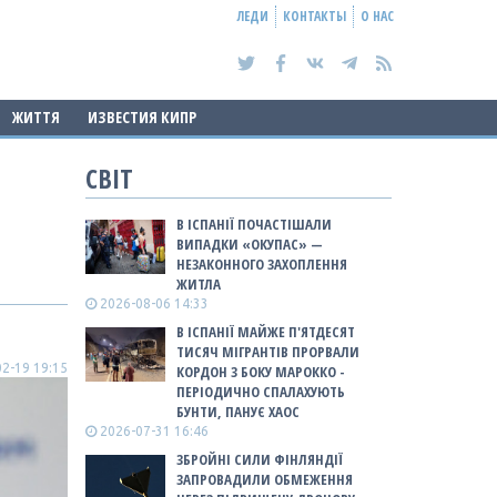
ЛЕДИ
КОНТАКТЫ
О НАС
ЖИТТЯ
ИЗВЕСТИЯ КИПР
СВІТ
В ІСПАНІЇ ПОЧАСТІШАЛИ
ВИПАДКИ «ОКУПАС» —
НЕЗАКОННОГО ЗАХОПЛЕННЯ
ЖИТЛА
2026-08-06 14:33
В ІСПАНІЇ МАЙЖЕ П'ЯТДЕСЯТ
ТИСЯЧ МІГРАНТІВ ПРОРВАЛИ
2-19 19:15
КОРДОН З БОКУ МАРОККО -
ПЕРІОДИЧНО СПАЛАХУЮТЬ
БУНТИ, ПАНУЄ ХАОС
2026-07-31 16:46
ЗБРОЙНІ СИЛИ ФІНЛЯНДІЇ
ЗАПРОВАДИЛИ ОБМЕЖЕННЯ