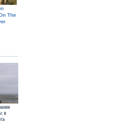
МАНИИ
: В
ИСЬ