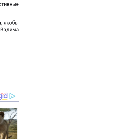
ктивные
я, якобы
 Вадима