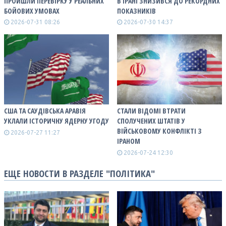
ПРОЙШЛИ ПЕРЕВІРКУ У РЕАЛЬНИХ
В ІРАНІ ЗНИЗИВСЯ ДО РЕКОРДНИХ
БОЙОВИХ УМОВАХ
ПОКАЗНИКІВ
2026-07-31 08:26
2026-07-30 14:37
США ТА САУДІВСЬКА АРАВІЯ
СТАЛИ ВІДОМІ ВТРАТИ
УКЛАЛИ ІСТОРИЧНУ ЯДЕРНУ УГОДУ
СПОЛУЧЕНИХ ШТАТІВ У
ВІЙСЬКОВОМУ КОНФЛІКТІ З
2026-07-27 11:27
ІРАНОМ
2026-07-24 12:30
ЕЩЕ НОВОСТИ В РАЗДЕЛЕ "ПОЛІТИКА"