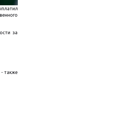
ыплатил
твенного
ости за
 - также