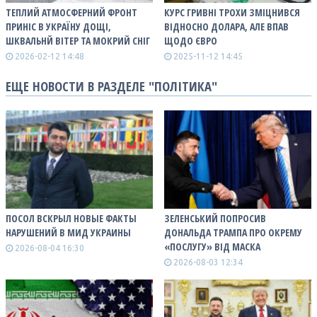
ТЕПЛИЙ АТМОСФЕРНИЙ ФРОНТ
КУРС ГРИВНІ ТРОХИ ЗМІЦНИВСЯ
ПРИНІС В УКРАЇНУ ДОЩІ,
ВІДНОСНО ДОЛАРА, АЛЕ ВПАВ
ШКВАЛЬНЙ ВІТЕР ТА МОКРИЙ СНІГ
ЩОДО ЄВРО
2026-02-12 14:48
2025-11-12 14:45
ЕЩЕ НОВОСТИ В РАЗДЕЛЕ "ПОЛІТИКА"
ПОСОЛ ВСКРЫЛ НОВЫЕ ФАКТЫ
ЗЕЛЕНСЬКИЙ ПОПРОСИВ
НАРУШЕНИЙ В МИД УКРАИНЫ
ДОНАЛЬДА ТРАМПА ПРО ОКРЕМУ
«ПОСЛУГУ» ВІД МАСКА
2026-08-04 16:30
2026-08-03 12:34