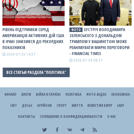
РІВЕНЬ ПІДТРИМКИ СЕРЕД
ЗУСТРІЧ ВОЛОДИМИРА
ФОТО
АМЕРИКАНЦІВ АКТИВНИХ ДІЙ США
ЗЕЛЕНСЬКОГО З ДОНАЛЬДОМ
В ІРАНІ ЗНИЗИВСЯ ДО РЕКОРДНИХ
ТРАМПОМ У ВАШИНГТОНІ МОЖЕ
ПОКАЗНИКІВ
РЕАНІМУВАТИ МИРНІ ПЕРЕГОВОРИ
- FINANCIAL TIMES
2026-07-30 14:37
2026-07-29 08:27
ВСЕ СТАТЬИ РАЗДЕЛА "ПОЛІТИКА"
НАЧАЛО
БЛОГИ
ВІЙНА В УКРАЇНІ
ПОЛІТИКА
ФОТО-ВІДЕО
ЕКОНОМІКА
СВІТ
ДОСЬЄ
КУРЙОЗИ
СПОРТ
ЖИТТЯ
ИЗВЕСТИЯ КИПР
LADY
КОНТАКТЫ
СОГЛАШЕНИЕ О КОНФИДЕНЦИАЛЬНОСТИ
О НАС