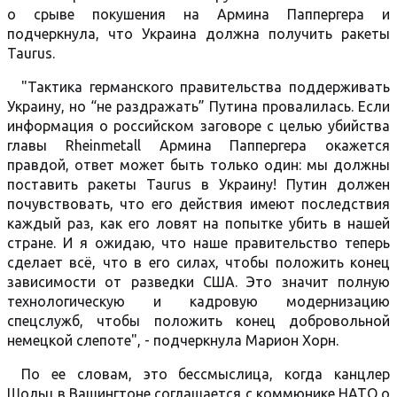
о срыве покушения на Армина Паппергера и
подчеркнула, что Украина должна получить ракеты
Taurus.
"Тактика германского правительства поддерживать
Украину, но “не раздражать” Путина провалилась. Если
информация о российском заговоре с целью убийства
главы Rheinmetall Армина Паппергера окажется
правдой, ответ может быть только один: мы должны
поставить ракеты Taurus в Украину! Путин должен
почувствовать, что его действия имеют последствия
каждый раз, как его ловят на попытке убить в нашей
стране. И я ожидаю, что наше правительство теперь
сделает всё, что в его силах, чтобы положить конец
зависимости от разведки США. Это значит полную
технологическую и кадровую модернизацию
спецслужб, чтобы положить конец добровольной
немецкой слепоте", - подчеркнула Марион Хорн.
По ее словам, это бессмыслица, когда канцлер
Шольц в Вашингтоне соглашается с коммюнике НАТО о