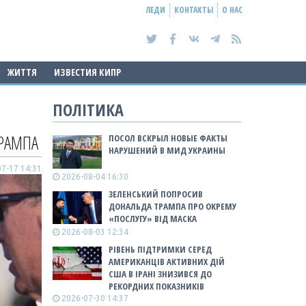
ЛЕДИ
КОНТАКТЫ
О НАС
ЖИТТЯ
ИЗВЕСТИЯ КИПР
ПОЛІТИКА
ТРАМПА
ПОСОЛ ВСКРЫЛ НОВЫЕ ФАКТЫ
НАРУШЕНИЙ В МИД УКРАИНЫ
7-17 14:31
2026-08-04 16:30
ЗЕЛЕНСЬКИЙ ПОПРОСИВ
ДОНАЛЬДА ТРАМПА ПРО ОКРЕМУ
«ПОСЛУГУ» ВІД МАСКА
2026-08-03 12:34
РІВЕНЬ ПІДТРИМКИ СЕРЕД
АМЕРИКАНЦІВ АКТИВНИХ ДІЙ
США В ІРАНІ ЗНИЗИВСЯ ДО
РЕКОРДНИХ ПОКАЗНИКІВ
2026-07-30 14:37