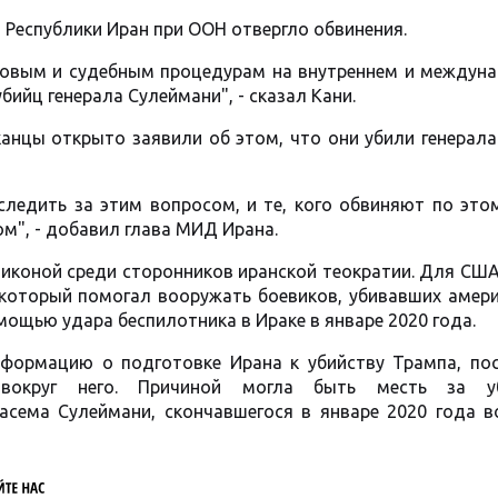
Республики Иран при ООН отвергло обвинения.
авовым и судебным процедурам на внутреннем и междун
бийц генерала Сулеймани", - сказал Кани.
анцы открыто заявили об этом, что они убили генерал
следить за этим вопросом, и те, кого обвиняют по это
м", - добавил глава МИД Ирана.
иконой среди сторонников иранской теократии. Для СШ
 который помогал вооружать боевиков, убивавших амери
ощью удара беспилотника в Ираке в январе 2020 года.
ормацию о подготовке Ирана к убийству Трампа, пос
 вокруг него. Причиной могла быть месть за уб
асема Сулеймани, скончавшегося в январе 2020 года в