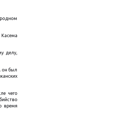
ародном
а Касема
му делу,
А он был
канских
ле чего
ийство
о время