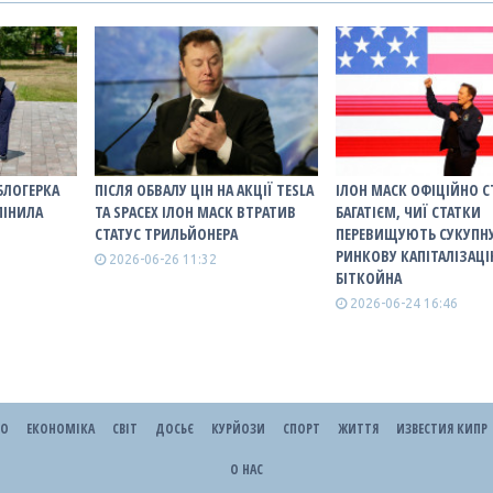
БЛОГЕРКА
ПІСЛЯ ОБВАЛУ ЦІН НА АКЦІЇ TESLA
ІЛОН МАСК ОФІЦІЙНО С
МІНИЛА
ТА SPACEX ІЛОН МАСК ВТРАТИВ
БАГАТІЄМ, ЧИЇ СТАТКИ
СТАТУС ТРИЛЬЙОНЕРА
ПЕРЕВИЩУЮТЬ СУКУПН
РИНКОВУ КАПІТАЛІЗАЦ
2026-06-26 11:32
БІТКОЙНА
2026-06-24 16:46
ЕО
ЕКОНОМІКА
СВІТ
ДОСЬЄ
КУРЙОЗИ
СПОРТ
ЖИТТЯ
ИЗВЕСТИЯ КИПР
О НАС