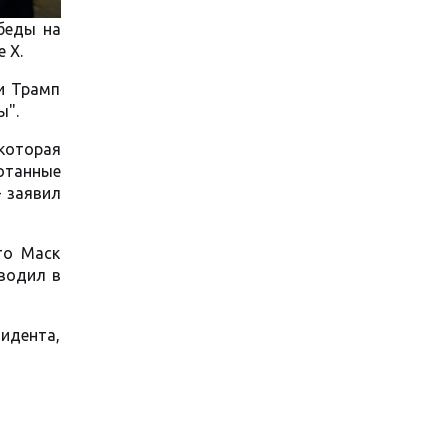
беды на
 Х.
и Трамп
ы".
которая
ботанные
- заявил
то Маск
водил в
зидента,