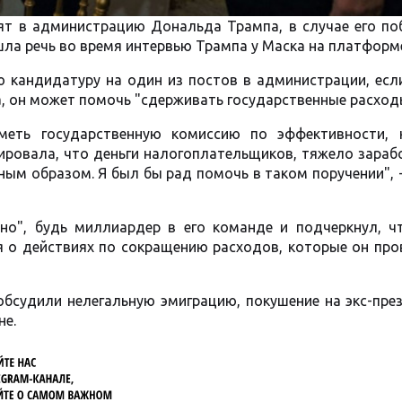
т в администрацию Дональда Трампа, в случае его по
шла речь во время интервью Трампа у Маска на платформе
 кандидатуру на один из постов в администрации, есл
а, он может помочь "сдерживать государственные расход
еть государственную комиссию по эффективности, 
тировала, что деньги налогоплательщиков, тяжело зара
ым образом. Я был бы рад помочь в таком поручении", 
но", будь миллиардер в его команде и подчеркнул, ч
я о действиях по сокращению расходов, которые он про
бсудили нелегальную эмиграцию, покушение на экс-пре
не.