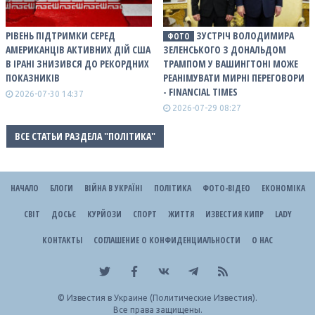
РІВЕНЬ ПІДТРИМКИ СЕРЕД
ЗУСТРІЧ ВОЛОДИМИРА
ФОТО
АМЕРИКАНЦІВ АКТИВНИХ ДІЙ США
ЗЕЛЕНСЬКОГО З ДОНАЛЬДОМ
В ІРАНІ ЗНИЗИВСЯ ДО РЕКОРДНИХ
ТРАМПОМ У ВАШИНГТОНІ МОЖЕ
ПОКАЗНИКІВ
РЕАНІМУВАТИ МИРНІ ПЕРЕГОВОРИ
- FINANCIAL TIMES
2026-07-30 14:37
2026-07-29 08:27
ВСЕ СТАТЬИ РАЗДЕЛА "ПОЛІТИКА"
НАЧАЛО
БЛОГИ
ВІЙНА В УКРАЇНІ
ПОЛІТИКА
ФОТО-ВІДЕО
ЕКОНОМІКА
СВІТ
ДОСЬЄ
КУРЙОЗИ
СПОРТ
ЖИТТЯ
ИЗВЕСТИЯ КИПР
LADY
КОНТАКТЫ
СОГЛАШЕНИЕ О КОНФИДЕНЦИАЛЬНОСТИ
О НАС
©
Известия в Украине (Политические Известия).
Все права защищены.