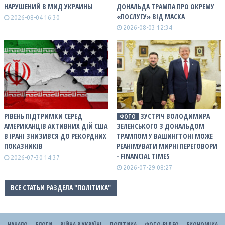
НАРУШЕНИЙ В МИД УКРАИНЫ
ДОНАЛЬДА ТРАМПА ПРО ОКРЕМУ
«ПОСЛУГУ» ВІД МАСКА
2026-08-04 16:30
2026-08-03 12:34
РІВЕНЬ ПІДТРИМКИ СЕРЕД
ЗУСТРІЧ ВОЛОДИМИРА
ФОТО
АМЕРИКАНЦІВ АКТИВНИХ ДІЙ США
ЗЕЛЕНСЬКОГО З ДОНАЛЬДОМ
В ІРАНІ ЗНИЗИВСЯ ДО РЕКОРДНИХ
ТРАМПОМ У ВАШИНГТОНІ МОЖЕ
ПОКАЗНИКІВ
РЕАНІМУВАТИ МИРНІ ПЕРЕГОВОРИ
- FINANCIAL TIMES
2026-07-30 14:37
2026-07-29 08:27
ВСЕ СТАТЬИ РАЗДЕЛА "ПОЛІТИКА"
НАЧАЛО
БЛОГИ
ВІЙНА В УКРАЇНІ
ПОЛІТИКА
ФОТО-ВІДЕО
ЕКОНОМІКА