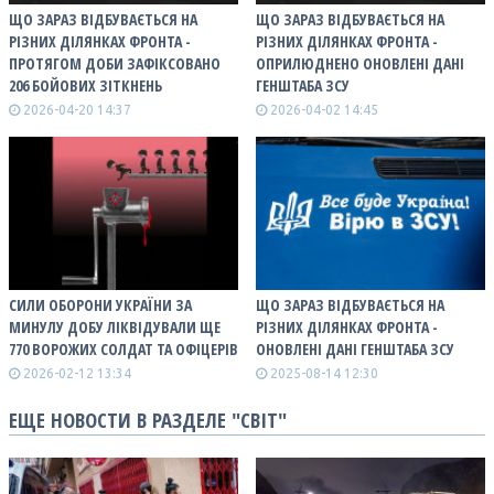
ЩО ЗАРАЗ ВІДБУВАЄТЬСЯ НА
ЩО ЗАРАЗ ВІДБУВАЄТЬСЯ НА
РІЗНИХ ДІЛЯНКАХ ФРОНТА -
РІЗНИХ ДІЛЯНКАХ ФРОНТА -
ПРОТЯГОМ ДОБИ ЗАФІКСОВАНО
ОПРИЛЮДНЕНО ОНОВЛЕНІ ДАНІ
206 БОЙОВИХ ЗІТКНЕНЬ
ГЕНШТАБА ЗСУ
2026-04-20 14:37
2026-04-02 14:45
СИЛИ ОБОРОНИ УКРАЇНИ ЗА
ЩО ЗАРАЗ ВІДБУВАЄТЬСЯ НА
МИНУЛУ ДОБУ ЛІКВІДУВАЛИ ЩЕ
РІЗНИХ ДІЛЯНКАХ ФРОНТА -
770 ВОРОЖИХ СОЛДАТ ТА ОФІЦЕРІВ
ОНОВЛЕНІ ДАНІ ГЕНШТАБА ЗСУ
2026-02-12 13:34
2025-08-14 12:30
ЕЩЕ НОВОСТИ В РАЗДЕЛЕ "СВІТ"