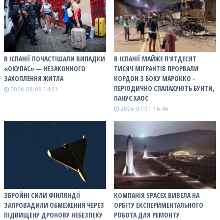
В ІСПАНІЇ ПОЧАСТІШАЛИ ВИПАДКИ
В ІСПАНІЇ МАЙЖЕ П'ЯТДЕСЯТ
«ОКУПАС» — НЕЗАКОННОГО
ТИСЯЧ МІГРАНТІВ ПРОРВАЛИ
ЗАХОПЛЕННЯ ЖИТЛА
КОРДОН З БОКУ МАРОККО -
ПЕРІОДИЧНО СПАЛАХУЮТЬ БУНТИ,
2026-08-06 14:33
ПАНУЄ ХАОС
2026-07-31 16:46
ЗБРОЙНІ СИЛИ ФІНЛЯНДІЇ
КОМПАНІЯ SPACEX ВИВЕЛА НА
ЗАПРОВАДИЛИ ОБМЕЖЕННЯ ЧЕРЕЗ
ОРБІТУ ЕКСПЕРИМЕНТАЛЬНОГО
ПІДВИЩЕНУ ДРОНОВУ НЕБЕЗПЕКУ
РОБОТА ДЛЯ РЕМОНТУ