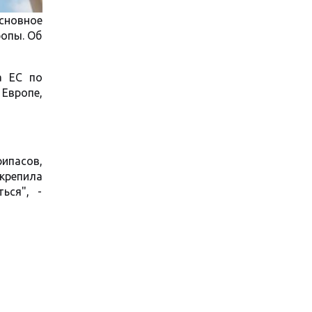
Основное
ропы. Об
а ЕС по
Европе,
рипасов,
укрепила
ься", -