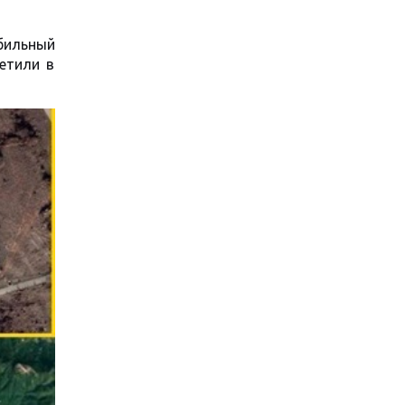
бильный
етили в