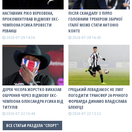
НАСТАВНИК РІКО ВЕРХОВЕНА,
ПІСЛЯ СКАНДАЛУ З ПІРЛО
ПРОКОМЕНТУВАВ ВІДМОВУ ЕКС-
ГОЛОВНИМ ТРЕНЕРОМ ЗБІРНОЇ
ЧЕМПІОНА УСИКА ПРОВЕСТИ
ІТАЛІЇ МОЖЕ СТАТИ АНТОНІО
РЕВАНШ
КОНТЕ
2026-07-29 14:36
2026-07-28 16:43
ДЕРЕК ЧІСОРА ЖОРСТКО ВИКАЗАВ
ГРЕЦЬКИЙ ЛЕВАДІАКОС НЕ ЗМІГ
ОБУРЕННЯ ЧЕРЕЗ ВІДМОВУ ЕКС-
ПОГОДИТИ ТРАНСФЕР 24-РІЧНОГО
ЧЕМПІОНА ОЛЕКСАНДРА УСИКА ВІД
ФОРВАРДА ДИНАМО ВЛАДІСЛАВА
ТИТУЛІВ
БЛЕНУЦЕ
2026-07-22 16:44
2026-07-22 12:32
ВСЕ СТАТЬИ РАЗДЕЛА "СПОРТ"