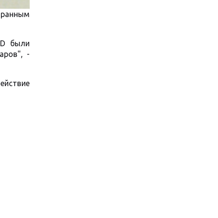
транным
ID были
ров", -
ействие