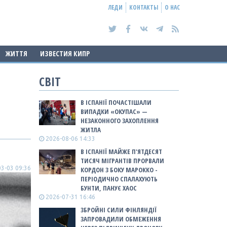
ЛЕДИ
КОНТАКТЫ
О НАС
ЖИТТЯ
ИЗВЕСТИЯ КИПР
СВІТ
В ІСПАНІЇ ПОЧАСТІШАЛИ
ВИПАДКИ «ОКУПАС» —
НЕЗАКОННОГО ЗАХОПЛЕННЯ
ЖИТЛА
2026-08-06 14:33
В ІСПАНІЇ МАЙЖЕ П'ЯТДЕСЯТ
ТИСЯЧ МІГРАНТІВ ПРОРВАЛИ
3-03 09:36
КОРДОН З БОКУ МАРОККО -
ПЕРІОДИЧНО СПАЛАХУЮТЬ
БУНТИ, ПАНУЄ ХАОС
2026-07-31 16:46
ЗБРОЙНІ СИЛИ ФІНЛЯНДІЇ
ЗАПРОВАДИЛИ ОБМЕЖЕННЯ